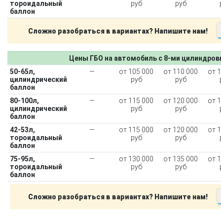
тороидальный
руб
руб
баллон
Сложно разобраться в вариантах? Напишите нам!
Цены ГБО на автомобиль с 8-ми цилиндро
50-65л,
—
от 105 000
от 110 000
от 
цилиндрический
руб
руб
баллон
80-100л,
—
от 115 000
от 120 000
от 
цилиндрический
руб
руб
баллон
42-53л,
—
от 115 000
от 120 000
от 
тороидальный
руб
руб
баллон
75-95л,
—
от 130 000
от 135 000
от 
тороидальный
руб
руб
баллон
Сложно разобраться в вариантах? Напишите нам!