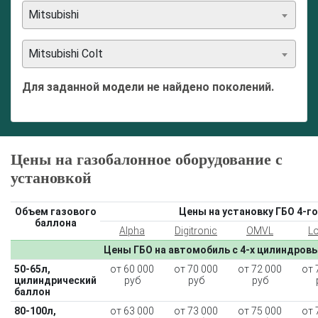
Mitsubishi
Mitsubishi Colt
Для заданной модели не найдено поколений.
Цены на газобалонное оборудование с
установкой
Объем газового
Цены на установку ГБО 4-го
баллона
Alpha
Digitronic
OMVL
L
Цены ГБО на автомобиль с 4-х цилиндров
50-65л,
от 60 000
от 70 000
от 72 000
от 
цилиндрический
руб
руб
руб
баллон
80-100л,
от 63 000
от 73 000
от 75 000
от 