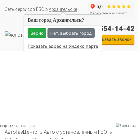
Cеть сервисов ГБО в
Архангельске
Ваш город Архангельск?
+7 (911) 554-14-42
Верно
Нет, выбрать город
Заказать звонок
Показать адрес на Яндекс.Карте
Комплекты ГБО на иномарки:
АвтоГазЦентр
Авто с установленным ГБО
BMW
Ford
Geely
HAVAL
Hyundai
Infiniti
KIA