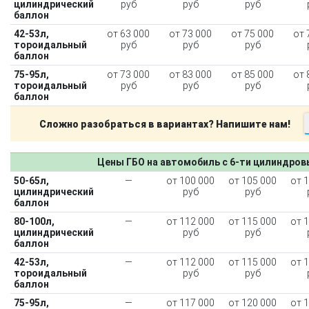
цилиндрический
руб
руб
руб
баллон
42-53л,
от 63 000
от 73 000
от 75 000
от 
тороидальный
руб
руб
руб
баллон
75-95л,
от 73 000
от 83 000
от 85 000
от 
тороидальный
руб
руб
руб
баллон
Сложно разобраться в вариантах? Напишите нам!
Цены ГБО на автомобиль с 6-ти цилиндро
50-65л,
—
от 100 000
от 105 000
от 
цилиндрический
руб
руб
баллон
80-100л,
—
от 112 000
от 115 000
от 
цилиндрический
руб
руб
баллон
42-53л,
—
от 112 000
от 115 000
от 
тороидальный
руб
руб
баллон
75-95л,
—
от 117 000
от 120 000
от 