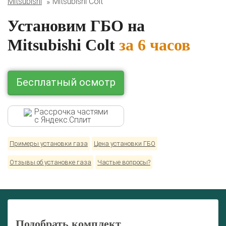
Mitsubishi
Mitsubishi Colt
Lexus
Mazda
Mercedes
Mitsubishi
Nissan
Renault
Skoda
Toyota
Volkswagen
Установим ГБО на
Mitsubishi Colt
за 6 часов
Бесплатный осмотр
Рассрочка частями
с Яндекс.Сплит
Примеры установки газа
Цена установки ГБО
Отзывы об установке газа
Частые вопросы?
Подобрать комплект