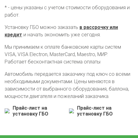
* - цены указаны с учетом стоимости оборудования и
работ.
Установку ГБО можно заказать
в рассрочку или
кредит
и начать экономить уже сегодня.
Мы принимаем к оплате банковские карты систем
VISA, VISA Electron, MasterCard, Maestro, МИР.
Работает бесконтактная система оплаты
Автомобиль передается заказчику под ключ со всеми
необходимыми документами. Цены меняются в
зависимости от выбранного оборудования, баллона,
мощности двигателя и пожеланий заказчика.
О автосервисе
Отзывы клиентов
Прайс-лист на
Прайс-лист на
установку ГБО
установку ГБО
Установка ГБО за 6 часов
2-го поколения
4-го поколения
5-го поколения
BRC
OMVL
LOVATO
KME
Digitronic