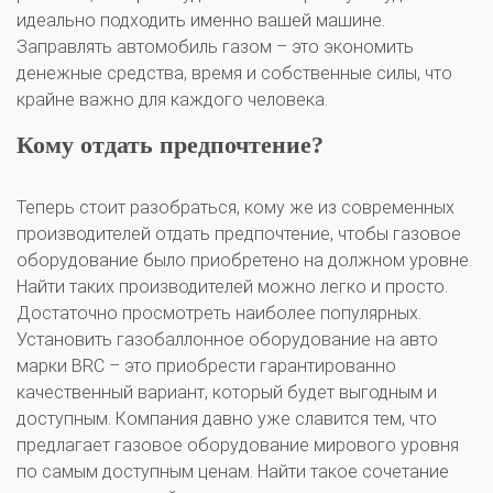
идеально подходить именно вашей машине.
Комплекты ГБО на иномарки:
Заправлять автомобиль газом – это экономить
BMW
Ford
Geely
HAVAL
Hyundai
Infiniti
KIA
Lexus
Mazda
Mercedes
Mitsubishi
Nissan
денежные средства, время и собственные силы, что
Renault
Skoda
Toyota
Volkswagen
крайне важно для каждого человека.
Кому отдать предпочтение?
Теперь стоит разобраться, кому же из современных
производителей отдать предпочтение, чтобы газовое
оборудование было приобретено на должном уровне.
Найти таких производителей можно легко и просто.
Достаточно просмотреть наиболее популярных.
Установить газобаллонное оборудование на авто
марки BRC – это приобрести гарантированно
качественный вариант, который будет выгодным и
доступным. Компания давно уже славится тем, что
предлагает газовое оборудование мирового уровня
по самым доступным ценам. Найти такое сочетание