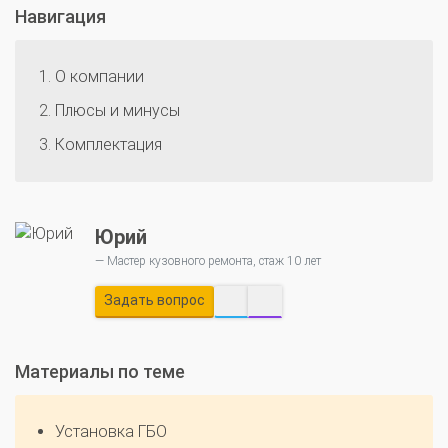
Навигация
О компании
Плюсы и минусы
Комплектация
Юрий
Мастер кузовного ремонта, стаж 10 лет
Задать вопрос
О автосервисе
Отзывы клиентов
Материалы по теме
Установка ГБО за 6 часов
Установка ГБО