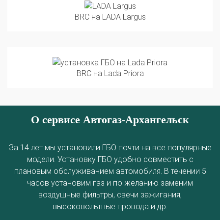
BRC на LADA Largus
BRC на Lada Priora
О сервисе Автогаз-Архангельск
За 14 лет мы установили ГБО почти на все популярные
модели. Установку ГБО удобно совместить с
плановым обслуживанием автомобиля. В течении 5
часов установим газ и по желанию заменим
воздушные фильтры, свечи зажигания,
высоковольтные провода и др.