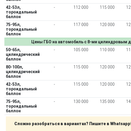
42-53л,
-
112 000
115 000
12
тороидальный
баллон
75-95л,
-
117 000
120 000
12
тороидальный
баллон
Цены ГБО на автомобиль с 8-ми цилиндровым д
50-65л,
-
105 000
110 000
11
цилиндрический
баллон
80-100л,
-
115 000
120 000
12
цилиндрический
баллон
42-53л,
-
115 000
120 000
12
тороидальный
баллон
75-95л,
-
130 000
135 000
14
тороидальный
баллон
Сложно разобраться в вариантах? Пишите в Whatsapp