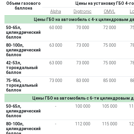
Объем газового
Цены на установку ГБО 4-го
баллона
Alpha
Digitronic
OMVL
L
Цены ГБО на автомобиль с 4-х цилиндровым дв
50-65л,
60 000
70 000
72 000
7
цилиндрический
баллон
80-100л,
63 000
73 000
75 000
7
цилиндрический
баллон
42-53л,
63 000
73 000
75 000
7
тороидальный
баллон
75-95л,
73 000
83 000
85 000
8
тороидальный
баллон
Цены ГБО на автомобиль с 6-ти цилиндровым д
50-65л,
-
100 000
105 000
11
цилиндрический
баллон
80-100л,
-
112 000
115 000
12
цилиндрический
баллон