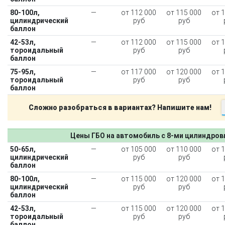
Установка редуктора
80-100л,
—
от 112 000
от 115 000
от 
цилиндрический
руб
руб
Регистрация ГБО в ГИБДД
баллон
42-53л,
—
от 112 000
от 115 000
от 
Штрафы в 2026 году
Документы для регистрации
тороидальный
руб
руб
Свидетельство на ГБО
баллон
75-95л,
—
от 117 000
от 120 000
от 
тороидальный
руб
руб
баллон
Сложно разобраться в вариантах? Напишите нам!
Цены ГБО на автомобиль с 8-ми цилиндро
50-65л,
—
от 105 000
от 110 000
от 
цилиндрический
руб
руб
баллон
80-100л,
—
от 115 000
от 120 000
от 
цилиндрический
руб
руб
баллон
42-53л,
—
от 115 000
от 120 000
от 
тороидальный
руб
руб
баллон