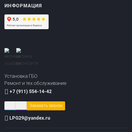
Установка ГБО
Прайс-лист на
Онлайн подбор ГБО
Ремонт и тех.обслуживание
установку ГБО
за 2 минуты!
+7 (911) 554-14-42
Заказать звонок
LPG29@yandex.ru
Сайт создал и продвинул