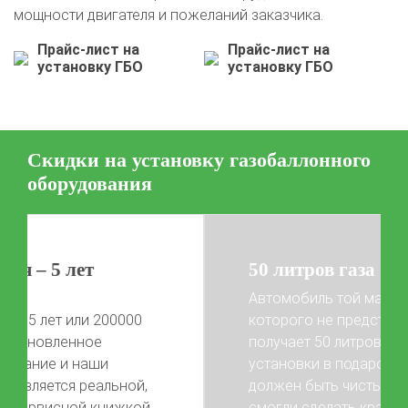
мощности двигателя и пожеланий заказчика.
Прайс-лист на
Прайс-лист на
установку ГБО
установку ГБО
Скидки на установку газобаллонного
оборудования
50 литров газа в подарок!
Автомобиль той марки, фото
которого не представлены на сайте,
получает 50 литров газа после
установки в подарок! Автомобиль
Previous
Next
должен быть чистый, чтобы мы
смогли сделать красивые фото) Акция