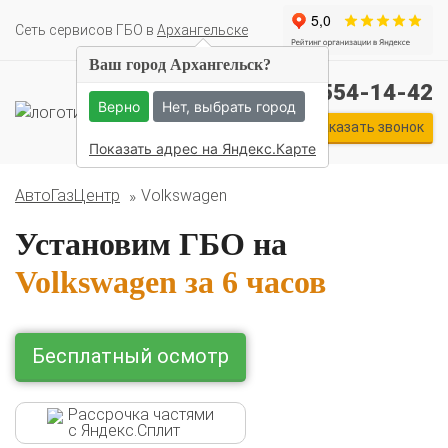
Cеть сервисов ГБО в
Архангельске
Ваш город Архангельск?
+7 (911) 554-14-42
Верно
Нет, выбрать город
Заказать звонок
Показать адрес на Яндекс.Карте
АвтоГазЦентр
Volkswagen
Установим ГБО на
Volkswagen
за 6 часов
Бесплатный осмотр
Комплекты ГБО на иномарки:
BMW
Ford
Geely
HAVAL
Hyundai
Infiniti
KIA
Lexus
Mazda
Mercedes
Mitsubishi
Nissan
Рассрочка частями
Renault
Skoda
Toyota
Volkswagen
с Яндекс.Сплит