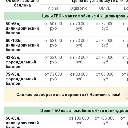
Объем газового
Цены на установку ГБО 4-го
баллона
Alpha
Digitronic
OMVL
L
Цены ГБО на автомобиль с 4-х цилиндров
50-65л,
от 60 000
от 70 000
от 72 000
от 
цилиндрический
руб
руб
руб
О автосервисе
Отзывы клиентов
баллон
80-100л,
от 63 000
от 73 000
от 75 000
от 
цилиндрический
руб
руб
руб
Установка ГБО за 6 часов
баллон
42-53л,
от 63 000
от 73 000
от 75 000
от 
2-го поколения
4-го поколения
5-го поколения
тороидальный
руб
руб
руб
BRC
OMVL
LOVATO
KME
Digitronic
баллон
75-95л,
от 73 000
от 83 000
от 85 000
от 
Цена на установку ГБО
тороидальный
руб
руб
руб
баллон
Калькулятор выгоды ГБО
Калькулятор топлива
Сложно разобраться в вариантах? Напишите нам!
Техобслуживание ГБО
Цены ГБО на автомобиль с 6-ти цилиндро
Полная диагностика ГБО
Чистка и регулировка форсунок
50-65л,
—
от 100 000
от 105 000
от 
Замена датчика давления
Замена баллона
цилиндрический
руб
руб
баллон