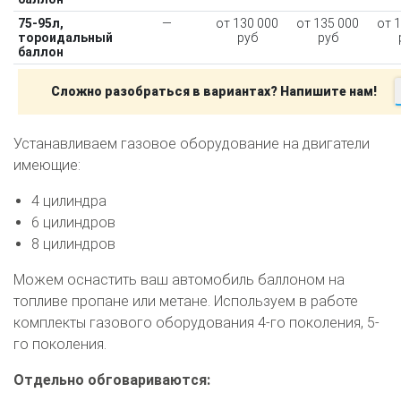
75-95л,
—
от 130 000
от 135 000
от 
тороидальный
руб
руб
баллон
Сложно разобраться в вариантах? Напишите нам!
Устанавливаем газовое оборудование на двигатели
имеющие:
4 цилиндра
6 цилиндров
8 цилиндров
Можем оснастить ваш автомобиль баллоном на
топливе пропане или метане. Используем в работе
комплекты газового оборудования 4-го поколения, 5-
го поколения.
Отдельно обговариваются: