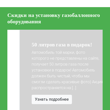
BRC
OMVL
LOVATO
KME
Digitronic
Скидки на установку газобаллонного
Цена на установку ГБО
оборудования
Калькулятор выгоды ГБО
Калькулятор топлива
Техобслуживание ГБО
50 литров газа в подарок!
Полная диагностика ГБО
Чистка и регулировка форсунок
Замена датчика давления
Замена баллона
Автомобиль той марки, фото
которого не представлены на сайте,
Установка редуктора
получает 50 литров газа после
Регистрация ГБО в ГИБДД
установки в подарок! Автомобиль
Previous
Next
должен быть чистый, чтобы мы
Штрафы в 2026 году
Документы для регистрации
смогли сделать красивые фото) Акция
Свидетельство на ГБО
распространяется на […]
Узнать подробнее