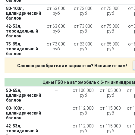
баллон
80-100л,
от 63 000
от 73 000
от 75 000
от 
цилиндрический
руб
руб
руб
баллон
42-53л,
от 63 000
от 73 000
от 75 000
от 
тороидальный
руб
руб
руб
баллон
75-95л,
от 73 000
от 83 000
от 85 000
от 
тороидальный
руб
руб
руб
баллон
Сложно разобраться в вариантах? Напишите нам!
Цены ГБО на автомобиль с 6-ти цилиндро
50-65л,
—
от 100 000
от 105 000
от 
цилиндрический
руб
руб
баллон
80-100л,
—
от 112 000
от 115 000
от 
цилиндрический
руб
руб
баллон
42-53л,
—
от 112 000
от 115 000
от 
тороидальный
руб
руб