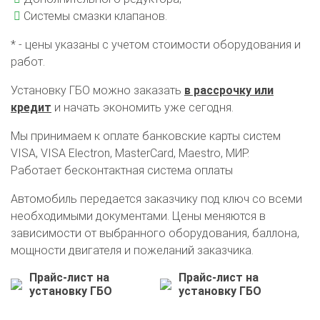
Системы смазки клапанов.
* - цены указаны с учетом стоимости оборудования и
работ.
Установку ГБО можно заказать
в рассрочку или
кредит
и начать экономить уже сегодня.
Мы принимаем к оплате банковские карты систем
VISA, VISA Electron, MasterCard, Maestro, МИР.
Работает бесконтактная система оплаты
Автомобиль передается заказчику под ключ со всеми
необходимыми документами. Цены меняются в
зависимости от выбранного оборудования, баллона,
О автосервисе
Отзывы клиентов
мощности двигателя и пожеланий заказчика.
Прайс-лист на
Прайс-лист на
Установка ГБО за 6 часов
установку ГБО
установку ГБО
2-го поколения
4-го поколения
5-го поколения