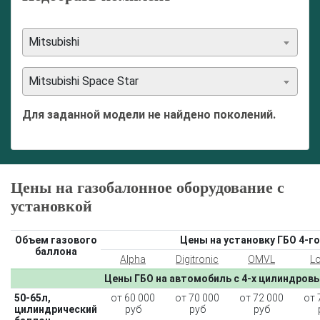
Mitsubishi
Mitsubishi Space Star
Для заданной модели не найдено поколений.
Цены на газобалонное оборудование с
установкой
Объем газового
Цены на установку ГБО 4-го
баллона
Alpha
Digitronic
OMVL
L
Цены ГБО на автомобиль с 4-х цилиндров
50-65л,
от 60 000
от 70 000
от 72 000
от 
цилиндрический
руб
руб
руб