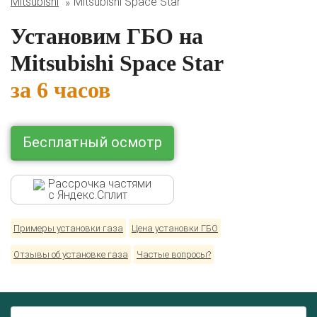
Mitsubishi
Mitsubishi Space Star
Lexus
Mazda
Mercedes
Mitsubishi
Nissan
Renault
Skoda
Toyota
Volkswagen
Установим ГБО на
Mitsubishi Space Star
за 6 часов
Бесплатный осмотр
Рассрочка частями
с Яндекс.Сплит
Примеры установки газа
Цена установки ГБО
Отзывы об установке газа
Частые вопросы?