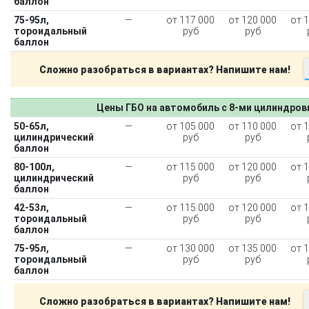
баллон
75-95л,
—
от 117 000
от 120 000
от 
тороидальный
руб
руб
баллон
Сложно разобраться в вариантах? Напишите нам!
Цены ГБО на автомобиль с 8-ми цилиндро
50-65л,
—
от 105 000
от 110 000
от 
цилиндрический
руб
руб
баллон
80-100л,
—
от 115 000
от 120 000
от 
цилиндрический
руб
руб
баллон
42-53л,
—
от 115 000
от 120 000
от 
тороидальный
руб
руб
баллон
75-95л,
—
от 130 000
от 135 000
от 
тороидальный
руб
руб
баллон
Сложно разобраться в вариантах? Напишите нам!