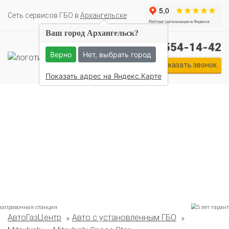
Cеть сервисов ГБО в
Архангельске
Ваш город Архангельск?
+7 (911) 554-14-42
Верно
Нет, выбрать город
Заказать звонок
Показать адрес на Яндекс.Карте
Комплекты ГБО на иномарки:
АвтоГазЦентр
Авто с установленным ГБО
BMW
Ford
Geely
HAVAL
Hyundai
Infiniti
KIA