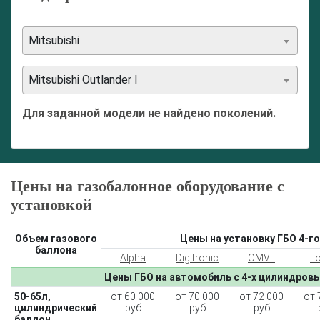
Mitsubishi
Mitsubishi Outlander I
Для заданной модели не найдено поколений.
Цены на газобалонное оборудование с
установкой
Объем газового
Цены на установку ГБО 4-го
баллона
Alpha
Digitronic
OMVL
L
Цены ГБО на автомобиль с 4-х цилиндров
50-65л,
от 60 000
от 70 000
от 72 000
от 
цилиндрический
руб
руб
руб
баллон