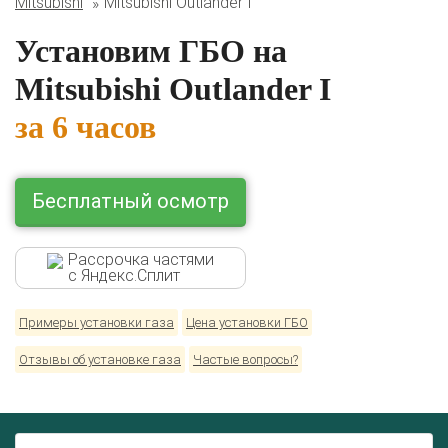
Mitsubishi
Mitsubishi Outlander I
Установим ГБО на
Комплекты ГБО на иномарки:
Mitsubishi Outlander I
BMW
Ford
Geely
HAVAL
Hyundai
Infiniti
KIA
Lexus
Mazda
Mercedes
Mitsubishi
Nissan
за 6 часов
Renault
Skoda
Toyota
Volkswagen
Бесплатный осмотр
Рассрочка частями
с Яндекс.Сплит
Примеры установки газа
Цена установки ГБО
Отзывы об установке газа
Частые вопросы?