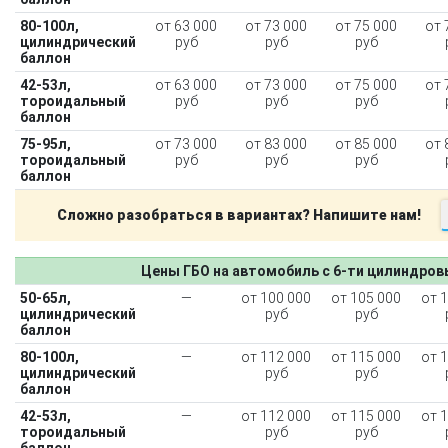
80-100л,
от 63 000
от 73 000
от 75 000
от 
цилиндрический
руб
руб
руб
баллон
42-53л,
от 63 000
от 73 000
от 75 000
от 
тороидальный
руб
руб
руб
баллон
75-95л,
от 73 000
от 83 000
от 85 000
от 
тороидальный
руб
руб
руб
баллон
Сложно разобраться в вариантах? Напишите нам!
Цены ГБО на автомобиль с 6-ти цилиндро
50-65л,
—
от 100 000
от 105 000
от 
цилиндрический
руб
руб
баллон
80-100л,
—
от 112 000
от 115 000
от 
цилиндрический
руб
руб
баллон
42-53л,
—
от 112 000
от 115 000
от 
тороидальный
руб
руб
баллон