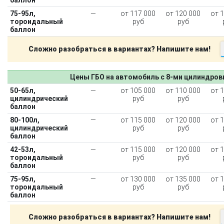
75-95л,
—
от 117 000
от 120 000
от 
тороидальный
руб
руб
баллон
Сложно разобраться в вариантах? Напишите нам!
Цены ГБО на автомобиль с 8-ми цилиндро
50-65л,
—
от 105 000
от 110 000
от 
цилиндрический
руб
руб
баллон
80-100л,
—
от 115 000
от 120 000
от 
цилиндрический
руб
руб
баллон
42-53л,
—
от 115 000
от 120 000
от 
тороидальный
руб
руб
баллон
75-95л,
—
от 130 000
от 135 000
от 
О автосервисе
Отзывы клиентов
тороидальный
руб
руб
баллон
Установка ГБО за 6 часов
Сложно разобраться в вариантах? Напишите нам!