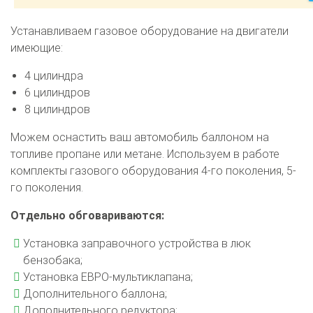
2-го поколения
4-го поколения
5-го поколения
BRC
OMVL
LOVATO
KME
Digitronic
Устанавливаем газовое оборудование на двигатели
имеющие:
Цена на установку ГБО
4 цилиндра
Калькулятор выгоды ГБО
Калькулятор топлива
6 цилиндров
8 цилиндров
Техобслуживание ГБО
Можем оснастить ваш автомобиль баллоном на
Полная диагностика ГБО
Чистка и регулировка форсунок
топливе пропане или метане. Используем в работе
Замена датчика давления
Замена баллона
комплекты газового оборудования 4-го поколения, 5-
Установка редуктора
го поколения.
Регистрация ГБО в ГИБДД
Отдельно обговариваются:
Штрафы в 2026 году
Документы для регистрации
Установка заправочного устройства в люк
Свидетельство на ГБО
бензобака;
Установка ЕВРО-мультиклапана;
Дополнительного баллона;
Дополнительного редуктора;