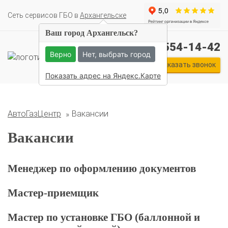
Cеть сервисов ГБО в
Архангельске
Ваш город Архангельск?
Комплекты ГБО на иномарки:
+7 (911) 554-14-42
BMW
Ford
Geely
HAVAL
Hyundai
Infiniti
KIA
Верно
Нет, выбрать город
Lexus
Mazda
Mercedes
Mitsubishi
Nissan
Заказать звонок
Renault
Skoda
Toyota
Volkswagen
Показать адрес на Яндекс.Карте
АвтоГазЦентр
Вакансии
Вакансии
Менеджер по оформлению документов
Мастер-приемщик
Мастер по установке ГБО (баллонной и