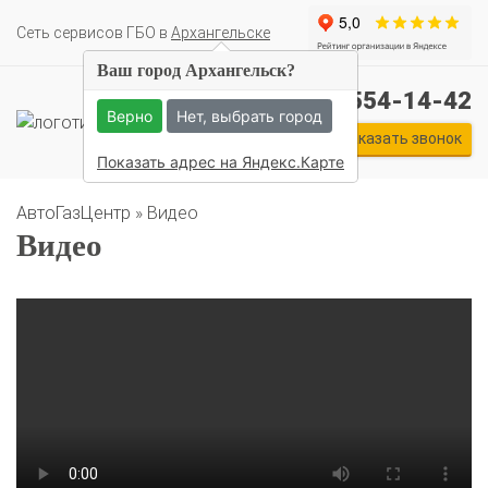
Cеть сервисов ГБО в
Архангельске
Ваш город Архангельск?
+7 (911) 554-14-42
Комплекты ГБО на иномарки:
Верно
Нет, выбрать город
BMW
Ford
Geely
HAVAL
Hyundai
Infiniti
KIA
Заказать звонок
Lexus
Mazda
Mercedes
Mitsubishi
Nissan
Показать адрес на Яндекс.Карте
Renault
Skoda
Toyota
Volkswagen
АвтоГазЦентр
»
Видео
Видео