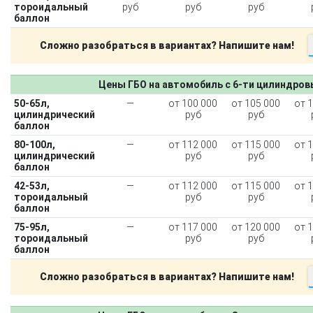
тороидальный
руб
руб
руб
баллон
Сложно разобраться в вариантах? Напишите нам!
Цены ГБО на автомобиль с 6-ти цилиндро
50-65л,
—
от 100 000
от 105 000
от 
цилиндрический
руб
руб
баллон
80-100л,
—
от 112 000
от 115 000
от 
цилиндрический
руб
руб
баллон
42-53л,
—
от 112 000
от 115 000
от 
тороидальный
руб
руб
баллон
75-95л,
—
от 117 000
от 120 000
от 
тороидальный
руб
руб
баллон
Сложно разобраться в вариантах? Напишите нам!