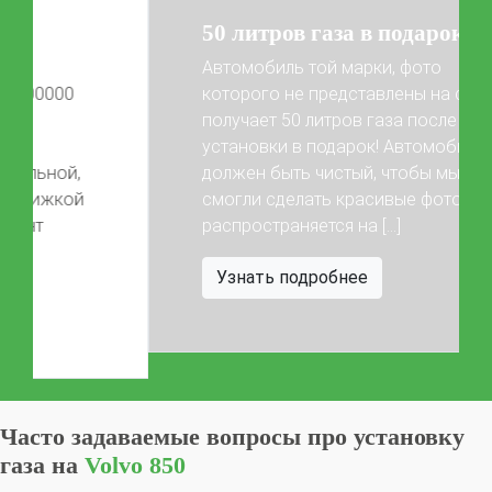
Свидетельство на ГБО
50 литров газа в подарок!
Автомобиль той марки, фото
которого не представлены на сайте,
получает 50 литров газа после
установки в подарок! Автомобиль
Previous
Next
должен быть чистый, чтобы мы
смогли сделать красивые фото) Акция
распространяется на […]
Узнать подробнее
Часто задаваемые вопросы про установку
газа на
Volvo 850