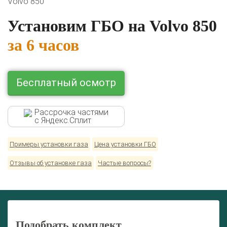
Volvo 850
BMW
Ford
Geely
HAVAL
Hyundai
Infiniti
KIA
Lexus
Mazda
Mercedes
Mitsubishi
Nissan
Установим ГБО на Volvo 850
Renault
Skoda
Toyota
Volkswagen
за 6 часов
Бесплатный осмотр
Рассрочка частями
с Яндекс.Сплит
Примеры установки газа
Цена установки ГБО
Отзывы об установке газа
Частые вопросы?
Подобрать комплект