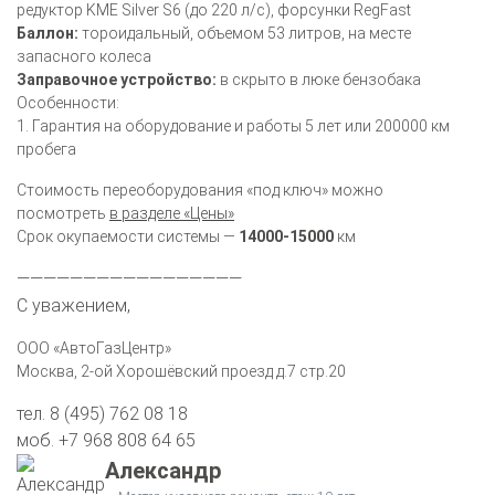
редуктор KME Silver S6 (до 220 л/с), форсунки RegFast
Баллон:
тороидальный, объемом 53 литров, на месте
запасного колеса
Заправочное устройство:
в скрыто в люке бензобака
Особенности:
1. Гарантия на оборудование и работы 5 лет или 200000 км
пробега
Стоимость переоборудования «под ключ» можно
посмотреть
в разделе «Цены»
Срок окупаемости системы —
14000-15000
км
—————————————————
С уважением,
ООО «АвтоГазЦентр»
Москва, 2-ой Хорошёвский проезд д.7 стр.20
тел. 8 (495)
762 08 18
моб.
+7 968 808 64 65
Александр