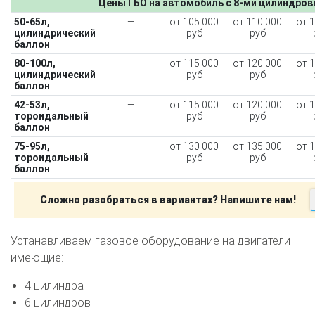
Цены ГБО на автомобиль с 8-ми цилиндро
50-65л,
—
от 105 000
от 110 000
от 
цилиндрический
руб
руб
баллон
80-100л,
—
от 115 000
от 120 000
от 
цилиндрический
руб
руб
баллон
42-53л,
—
от 115 000
от 120 000
от 
тороидальный
руб
руб
баллон
75-95л,
—
от 130 000
от 135 000
от 
тороидальный
руб
руб
баллон
Сложно разобраться в вариантах? Напишите нам!
Устанавливаем газовое оборудование на двигатели
имеющие:
4 цилиндра
6 цилиндров