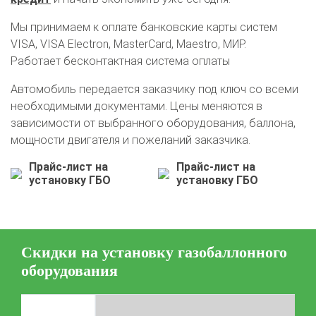
О автосервисе
Отзывы клиентов
Мы принимаем к оплате банковские карты систем
VISA, VISA Electron, MasterCard, Maestro, МИР.
Установка ГБО за 6 часов
Работает бесконтактная система оплаты
2-го поколения
4-го поколения
5-го поколения
Автомобиль передается заказчику под ключ со всеми
BRC
OMVL
LOVATO
KME
Digitronic
необходимыми документами. Цены меняются в
зависимости от выбранного оборудования, баллона,
Цена на установку ГБО
мощности двигателя и пожеланий заказчика.
Калькулятор выгоды ГБО
Калькулятор топлива
Прайс-лист на
Прайс-лист на
установку ГБО
установку ГБО
Техобслуживание ГБО
Полная диагностика ГБО
Чистка и регулировка форсунок
Замена датчика давления
Замена баллона
Скидки на установку газобаллонного
Установка редуктора
оборудования
Регистрация ГБО в ГИБДД
Штрафы в 2026 году
Документы для регистрации