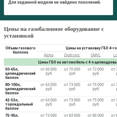
Для заданной модели не найдено поколений.
Цены на газобалонное оборудование с
установкой
Объем газового
Цены на установку ГБО 4-го
баллона
Alpha
Digitronic
OMVL
L
Цены ГБО на автомобиль с 4-х цилиндров
50-65л,
от 60 000
от 70 000
от 72 000
от 
цилиндрический
руб
руб
руб
баллон
80-100л,
от 63 000
от 73 000
от 75 000
от 
цилиндрический
руб
руб
руб
баллон
42-53л,
от 63 000
от 73 000
от 75 000
от 
тороидальный
руб
руб
руб
баллон
75-95л,
от 73 000
от 83 000
от 85 000
от 