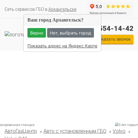
Cеть сервисов ГБО в
Архангельске
Ваш город Архангельск?
+7 (911) 554-14-42
Верно
Нет, выбрать город
Заказать звонок
Показать адрес на Яндекс.Карте
Комплекты ГБО на иномарки:
АвтоГазЦентр
Авто с установленным ГБО
Volvo
BMW
Ford
Geely
HAVAL
Hyundai
Infiniti
KIA