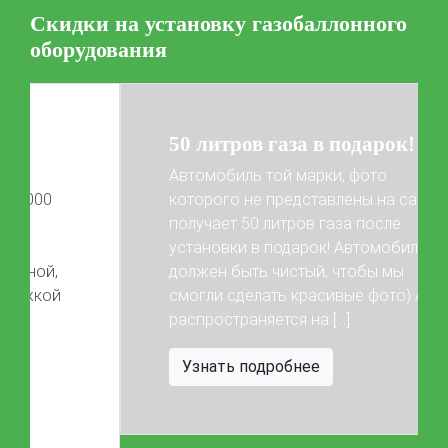
Скидки на установку газобаллонного
Цена на установку ГБО
оборудования
Калькулятор выгоды ГБО
Калькулятор топлива
Техобслуживание ГБО
50 литров газа в подарок!
Полная диагностика ГБО
Чистка и регулировка форсунок
Замена датчика давления
Замена баллона
Автомобиль той марки, фото
Установка редуктора
которого не представлены на сайте,
получает 50 литров газа после
Регистрация ГБО в ГИБДД
установки в подарок! Автомобиль
Previous
Next
должен быть чистый, чтобы мы
Штрафы в 2026 году
Документы для регистрации
смогли сделать красивые фото) Акция
Свидетельство на ГБО
распространяется на […]
Узнать подробнее