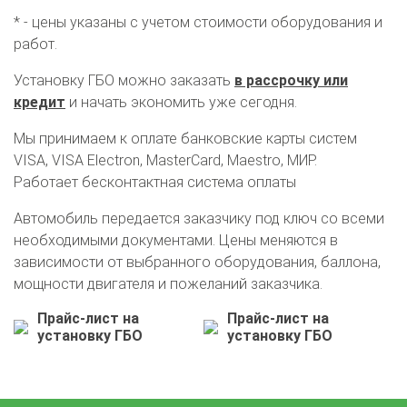
* - цены указаны с учетом стоимости оборудования и
работ.
Установку ГБО можно заказать
в рассрочку или
кредит
и начать экономить уже сегодня.
Мы принимаем к оплате банковские карты систем
VISA, VISA Electron, MasterCard, Maestro, МИР.
Работает бесконтактная система оплаты
Автомобиль передается заказчику под ключ со всеми
необходимыми документами. Цены меняются в
зависимости от выбранного оборудования, баллона,
О автосервисе
Отзывы клиентов
мощности двигателя и пожеланий заказчика.
Прайс-лист на
Прайс-лист на
Установка ГБО за 6 часов
установку ГБО
установку ГБО
2-го поколения
4-го поколения
5-го поколения
BRC
OMVL
LOVATO
KME
Digitronic