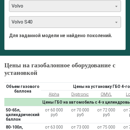
Volvo
Volvo S40
Для заданной модели не найдено поколений.
Цены на газобалонное оборудование с
установкой
Объем газового
Цены на установку ГБО 4-го
баллона
Alpha
Digitronic
OMVL
L
Цены ГБО на автомобиль с 4-х цилиндров
50-65л,
от 60 000
от 70 000
от 72 000
от 
цилиндрический
руб
руб
руб
баллон
80-100л,
от 63 000
от 73 000
от 75 000
от 