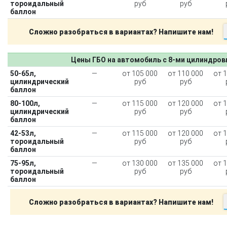
тороидальный
руб
руб
баллон
Сложно разобраться в вариантах? Напишите нам!
Цены ГБО на автомобиль с 8-ми цилиндро
50-65л,
—
от 105 000
от 110 000
от 
цилиндрический
руб
руб
баллон
80-100л,
—
от 115 000
от 120 000
от 
цилиндрический
руб
руб
баллон
42-53л,
—
от 115 000
от 120 000
от 
тороидальный
руб
руб
баллон
75-95л,
—
от 130 000
от 135 000
от 
тороидальный
руб
руб
баллон
Сложно разобраться в вариантах? Напишите нам!