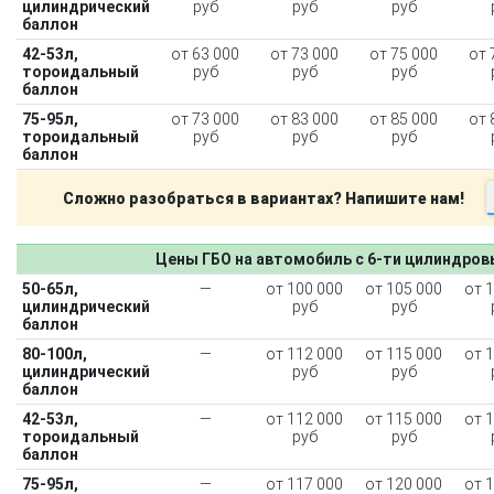
цилиндрический
руб
руб
руб
баллон
42-53л,
от 63 000
от 73 000
от 75 000
от 
тороидальный
руб
руб
руб
баллон
75-95л,
от 73 000
от 83 000
от 85 000
от 
тороидальный
руб
руб
руб
баллон
Сложно разобраться в вариантах? Напишите нам!
Цены ГБО на автомобиль с 6-ти цилиндро
50-65л,
—
от 100 000
от 105 000
от 
цилиндрический
руб
руб
баллон
80-100л,
—
от 112 000
от 115 000
от 
цилиндрический
руб
руб
баллон
42-53л,
—
от 112 000
от 115 000
от 
тороидальный
руб
руб
баллон
75-95л,
—
от 117 000
от 120 000
от 