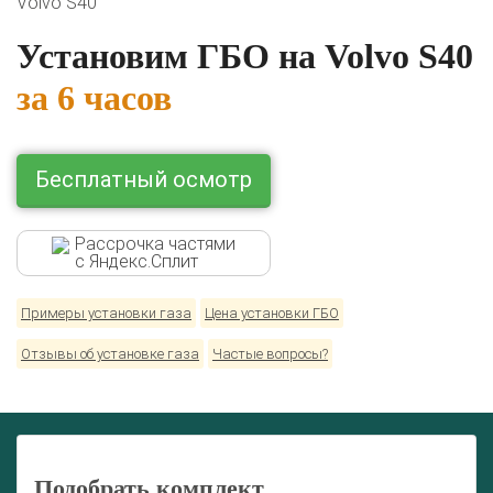
Volvo S40
Lexus
Mazda
Mercedes
Mitsubishi
Nissan
Renault
Skoda
Toyota
Volkswagen
Установим ГБО на Volvo S40
за 6 часов
Бесплатный осмотр
Рассрочка частями
с Яндекс.Сплит
Примеры установки газа
Цена установки ГБО
Отзывы об установке газа
Частые вопросы?
Подобрать комплект