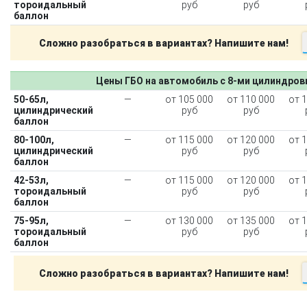
тороидальный
руб
руб
баллон
Сложно разобраться в вариантах? Напишите нам!
Цены ГБО на автомобиль с 8-ми цилиндро
50-65л,
—
от 105 000
от 110 000
от 
цилиндрический
руб
руб
баллон
80-100л,
—
от 115 000
от 120 000
от 
цилиндрический
руб
руб
баллон
42-53л,
—
от 115 000
от 120 000
от 
тороидальный
руб
руб
баллон
75-95л,
—
от 130 000
от 135 000
от 
тороидальный
руб
руб
баллон
Сложно разобраться в вариантах? Напишите нам!