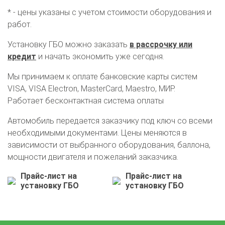
* - цены указаны с учетом стоимости оборудования и
работ.
Установку ГБО можно заказать
в рассрочку или
кредит
и начать экономить уже сегодня.
Мы принимаем к оплате банковские карты систем
VISA, VISA Electron, MasterCard, Maestro, МИР.
Работает бесконтактная система оплаты
Автомобиль передается заказчику под ключ со всеми
необходимыми документами. Цены меняются в
зависимости от выбранного оборудования, баллона,
О автосервисе
Отзывы клиентов
мощности двигателя и пожеланий заказчика.
Прайс-лист на
Прайс-лист на
Установка ГБО за 6 часов
установку ГБО
установку ГБО
2-го поколения
4-го поколения
5-го поколения
BRC
OMVL
LOVATO
KME
Digitronic