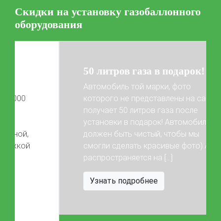
Скидки на установку газобаллонного
Цена на установку ГБО
оборудования
Калькулятор выгоды ГБО
Калькулятор топлива
Техобслуживание ГБО
50 литров газа в подарок!
Полная диагностика ГБО
Чистка и регулировка форсунок
Замена датчика давления
Замена баллона
Автомобиль той марки, фото
Установка редуктора
которого не представлены на сайте,
получает 50 литров газа после
Регистрация ГБО в ГИБДД
установки в подарок! Автомобиль
Previous
Next
должен быть чистый, чтобы мы
Штрафы в 2026 году
Документы для регистрации
смогли сделать красивые фото) Акция
Свидетельство на ГБО
распространяется на […]
Узнать подробнее