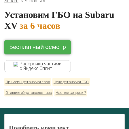
Subaru
Subaru XV
Lexus
Mazda
Mercedes
Mitsubishi
Nissan
Renault
Skoda
Toyota
Volkswagen
Установим ГБО на Subaru
XV
за 6 часов
Бесплатный осмотр
Рассрочка частями
с Яндекс.Сплит
Примеры установки газа
Цена установки ГБО
Отзывы об установке газа
Частые вопросы?
Подобрать комплект