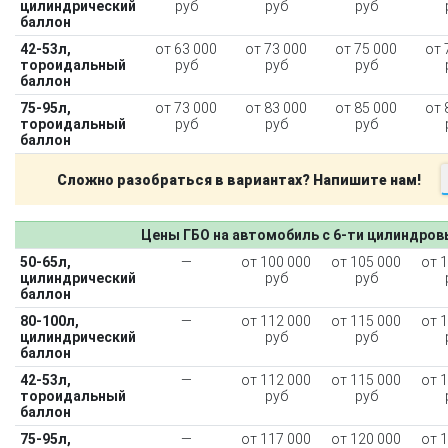
цилиндрический
руб
руб
руб
баллон
42-53л,
от 63 000
от 73 000
от 75 000
от 
тороидальный
руб
руб
руб
баллон
75-95л,
от 73 000
от 83 000
от 85 000
от 
тороидальный
руб
руб
руб
баллон
Сложно разобраться в вариантах? Напишите нам!
Цены ГБО на автомобиль с 6-ти цилиндро
50-65л,
—
от 100 000
от 105 000
от 
цилиндрический
руб
руб
баллон
80-100л,
—
от 112 000
от 115 000
от 
цилиндрический
руб
руб
баллон
42-53л,
—
от 112 000
от 115 000
от 
тороидальный
руб
руб
баллон
75-95л,
—
от 117 000
от 120 000
от 