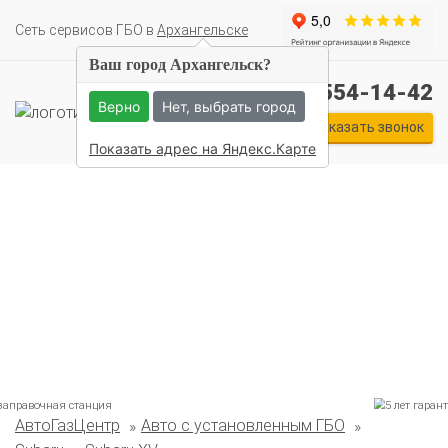
Cеть сервисов ГБО в
Архангельске
Ваш город Архангельск?
+7 (911) 554-14-42
Верно
Нет, выбрать город
Заказать звонок
Показать адрес на Яндекс.Карте
Комплекты ГБО на иномарки:
АвтоГазЦентр
Авто с установленным ГБО
BMW
Ford
Geely
HAVAL
Hyundai
Infiniti
KIA