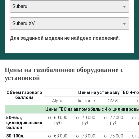
Subaru
Subaru XV
Для заданной модели не найдено поколений.
Цены на газобалонное оборудование с
установкой
Объем газового
Цены на установку ГБО 4-го
баллона
Alpha
Digitronic
OMVL
L
Цены ГБО на автомобиль с 4-х цилиндров
50-65л,
от 60 000
от 70 000
от 72 000
от 
цилиндрический
руб
руб
руб
баллон
80-100л,
от 63 000
от 73 000
от 75 000
от 