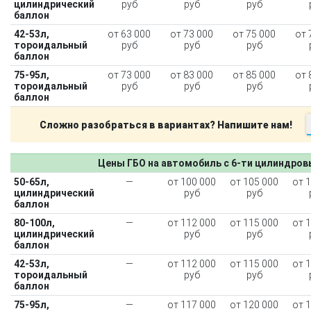
цилиндрический
руб
руб
руб
баллон
42-53л,
от 63 000
от 73 000
от 75 000
от 
тороидальный
руб
руб
руб
баллон
75-95л,
от 73 000
от 83 000
от 85 000
от 
тороидальный
руб
руб
руб
баллон
Сложно разобраться в вариантах? Напишите нам!
Цены ГБО на автомобиль с 6-ти цилиндро
50-65л,
—
от 100 000
от 105 000
от 
цилиндрический
руб
руб
баллон
80-100л,
—
от 112 000
от 115 000
от 
цилиндрический
руб
руб
баллон
42-53л,
—
от 112 000
от 115 000
от 
тороидальный
руб
руб
баллон
75-95л,
—
от 117 000
от 120 000
от 