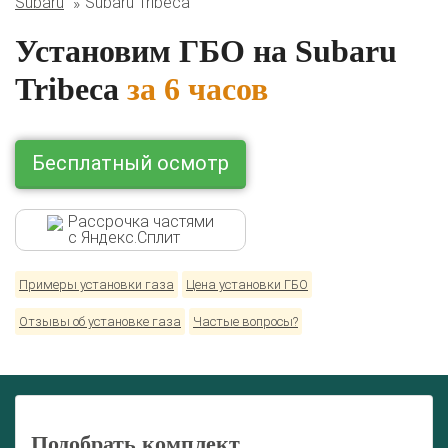
Subaru
Subaru Tribeca
Lexus
Mazda
Mercedes
Mitsubishi
Nissan
Renault
Skoda
Toyota
Volkswagen
Установим ГБО на Subaru
Tribeca
за 6 часов
Бесплатный осмотр
Рассрочка частями
с Яндекс.Сплит
Примеры установки газа
Цена установки ГБО
Отзывы об установке газа
Частые вопросы?
Подобрать комплект