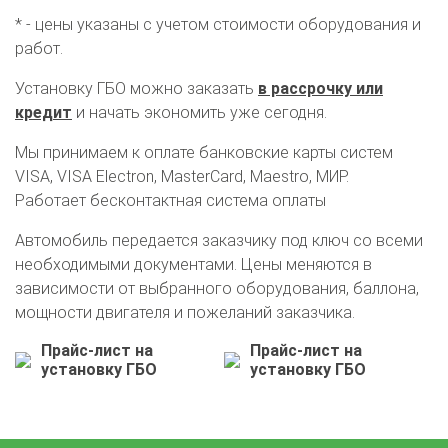
* - цены указаны с учетом стоимости оборудования и
работ.
Установку ГБО можно заказать
в рассрочку или
кредит
и начать экономить уже сегодня.
Мы принимаем к оплате банковские карты систем
VISA, VISA Electron, MasterCard, Maestro, МИР.
Работает бесконтактная система оплаты
Автомобиль передается заказчику под ключ со всеми
необходимыми документами. Цены меняются в
зависимости от выбранного оборудования, баллона,
О автосервисе
Отзывы клиентов
мощности двигателя и пожеланий заказчика.
Прайс-лист на
Прайс-лист на
Установка ГБО за 6 часов
установку ГБО
установку ГБО
2-го поколения
4-го поколения
5-го поколения
BRC
OMVL
LOVATO
KME
Digitronic