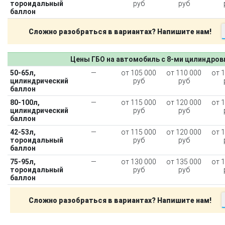
тороидальный
руб
руб
баллон
Сложно разобраться в вариантах? Напишите нам!
Цены ГБО на автомобиль с 8-ми цилиндро
50-65л,
—
от 105 000
от 110 000
от 
цилиндрический
руб
руб
баллон
80-100л,
—
от 115 000
от 120 000
от 
цилиндрический
руб
руб
баллон
42-53л,
—
от 115 000
от 120 000
от 
тороидальный
руб
руб
баллон
75-95л,
—
от 130 000
от 135 000
от 
тороидальный
руб
руб
баллон
Сложно разобраться в вариантах? Напишите нам!