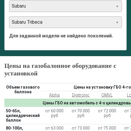
Subaru
Subaru Tribeca
Для заданной модели не найдено поколений.
Цены на газобалонное оборудование с
установкой
Объем газового
Цены на установку ГБО 4-го
баллона
Alpha
Digitronic
OMVL
L
Цены ГБО на автомобиль с 4-х цилиндров
50-65л,
от 60 000
от 70 000
от 72 000
от 
цилиндрический
руб
руб
руб
баллон
80-100л,
от 63 000
от 73 000
от 75 000
от 