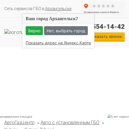
Cеть сервисов ГБО в
Архангельске
Ваш город Архангельск?
+7 (911) 554-14-42
Верно
Нет, выбрать город
Заказать звонок
Показать адрес на Яндекс.Карте
Комплекты ГБО на иномарки:
АвтоГазЦентр
Авто с установленным ГБО
BMW
Ford
Geely
HAVAL
Hyundai
Infiniti
KIA