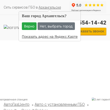
Cеть сервисов ГБО в
Архангельске
Ваш город Архангельск?
+7 (911) 554-14-42
Верно
Нет, выбрать город
Заказать звонок
Показать адрес на Яндекс.Карте
Комплекты ГБО на иномарки:
АвтоГазЦентр
Авто с установленным ГБО
BMW
Ford
Geely
HAVAL
Hyundai
Infiniti
KIA