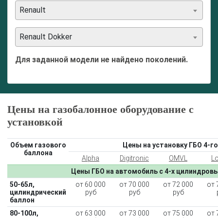
Renault
Renault Dokker
Для заданной модели не найдено поколений.
Цены на газобалонное оборудование с
установкой
Объем газового
Цены на установку ГБО 4-го
баллона
Alpha
Digitronic
OMVL
L
Цены ГБО на автомобиль с 4-х цилиндров
50-65л,
от 60 000
от 70 000
от 72 000
от 
цилиндрический
руб
руб
руб
баллон
80-100л,
от 63 000
от 73 000
от 75 000
от 