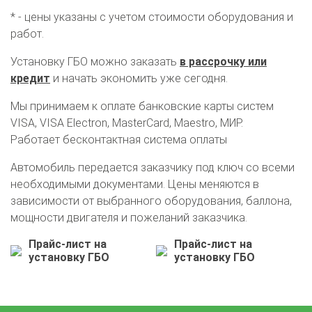
* - цены указаны с учетом стоимости оборудования и
работ.
Установку ГБО можно заказать
в рассрочку или
кредит
и начать экономить уже сегодня.
Мы принимаем к оплате банковские карты систем
VISA, VISA Electron, MasterCard, Maestro, МИР.
Работает бесконтактная система оплаты
Автомобиль передается заказчику под ключ со всеми
необходимыми документами. Цены меняются в
зависимости от выбранного оборудования, баллона,
мощности двигателя и пожеланий заказчика.
О автосервисе
Отзывы клиентов
Прайс-лист на
Прайс-лист на
установку ГБО
установку ГБО
Установка ГБО за 6 часов
2-го поколения
4-го поколения
5-го поколения
BRC
OMVL
LOVATO
KME
Digitronic