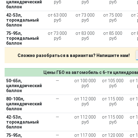
цилиндрический
руб
руб
руб
баллон
42-53л,
от 63 000
от 73 000
от 75 000
от 
тороидальный
руб
руб
руб
баллон
75-95л,
от 73 000
от 83 000
от 85 000
от 
тороидальный
руб
руб
руб
баллон
Сложно разобраться в вариантах? Напишите нам!
Цены ГБО на автомобиль с 6-ти цилиндро
50-65л,
—
от 100 000
от 105 000
от 
цилиндрический
руб
руб
баллон
80-100л,
—
от 112 000
от 115 000
от 
цилиндрический
руб
руб
баллон
42-53л,
—
от 112 000
от 115 000
от 
тороидальный
руб
руб
баллон
75-95л,
—
от 117 000
от 120 000
от 