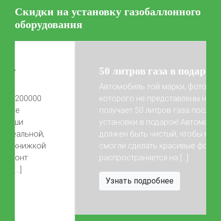
Скидки на установку газобаллонного
Цена на установку ГБО
оборудования
Калькулятор выгоды ГБО
Калькулятор топлива
Техобслуживание ГБО
50 литров газа в подарок!
Полная диагностика ГБО
Чистка и регулировка форсунок
Автомобиль той марки, фото
Замена датчика давления
Замена баллона
которого не представлены на сайте,
Установка редуктора
получает 50 литров газа после
установки в подарок! Автомобиль
Регистрация ГБО в ГИБДД
Previous
Next
должен быть чистый, чтобы мы
смогли сделать красивые фото) Акция
Штрафы в 2026 году
Документы для регистрации
распространяется на […]
Свидетельство на ГБО
Узнать подробнее