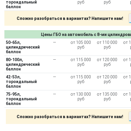
тороидальный
руб
руб
баллон
Сложно разобраться в вариантах? Напишите нам!
Цены ГБО на автомобиль с 8-ми цилиндро
50-65л,
—
от 105 000
от 110 000
от 
цилиндрический
руб
руб
баллон
80-100л,
—
от 115 000
от 120 000
от 
цилиндрический
руб
руб
баллон
42-53л,
—
от 115 000
от 120 000
от 
тороидальный
руб
руб
баллон
75-95л,
—
от 130 000
от 135 000
от 
тороидальный
руб
руб
баллон
Сложно разобраться в вариантах? Напишите нам!