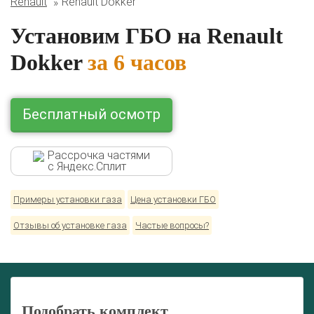
Renault
Renault Dokker
Lexus
Mazda
Mercedes
Mitsubishi
Nissan
Renault
Skoda
Toyota
Volkswagen
Установим ГБО на Renault
Dokker
за 6 часов
Бесплатный осмотр
Рассрочка частями
с Яндекс.Сплит
Примеры установки газа
Цена установки ГБО
Отзывы об установке газа
Частые вопросы?
Подобрать комплект