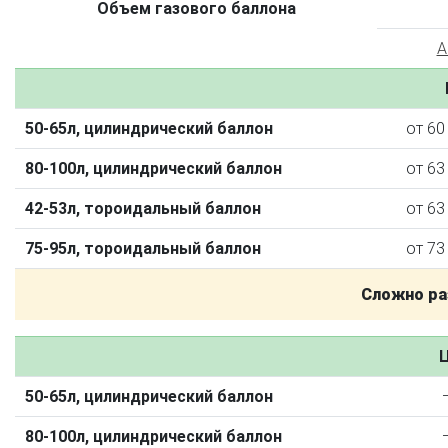
Объем газового баллона
A
50-65л, цилиндрический баллон
от 60
80-100л, цилиндрический баллон
от 63
42-53л, тороидальный баллон
от 63
75-95л, тороидальный баллон
от 73
О автосервисе
Отзывы клиентов
Сложно ра
Установка ГБО за 6 часов
2-го поколения
4-го поколения
5-го поколения
Ц
BRC
OMVL
LOVATO
KME
Digitronic
50-65л, цилиндрический баллон
Цена на установку ГБО
80-100л, цилиндрический баллон