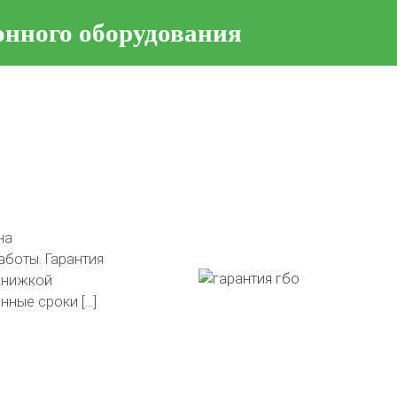
онного оборудования
тавлены на
в подарок!
гли сделать