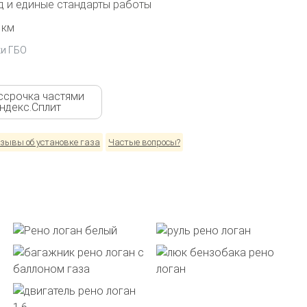
 и единые стандарты работы
 км
ки ГБО
ссрочка частями
Яндекс.Сплит
зывы об установке газа
Частые вопросы?