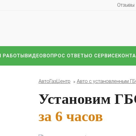
Отзывы
 РАБОТЫ
ВИДЕО
ВОПРОС ОТВЕТЫ
О СЕРВИСЕ
КОНТ
иномарки:
Компл
HAVAL
Hyundai
Infiniti
KIA
Lexus
Mazda
ВАЗ
АвтоГазЦентр
Авто с установленным Г
i
Nissan
Renault
Skoda
Toyota
Volkswagen
други
Установим ГБО
за 6 часов