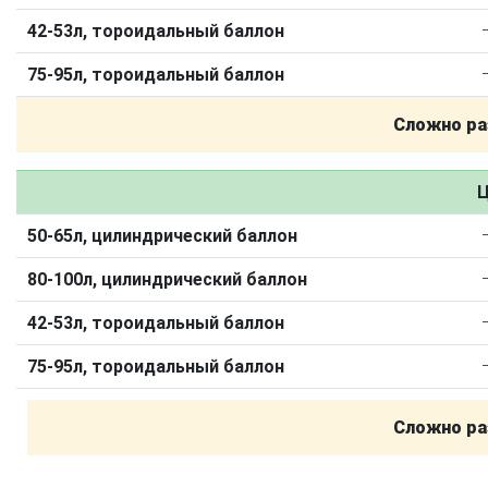
Калькулятор выгоды ГБО
Калькулятор топлива
42-53л, тороидальный баллон
Техобслуживание ГБО
75-95л, тороидальный баллон
Полная диагностика ГБО
Чистка и регулировка форсунок
Сложно ра
Замена датчика давления
Замена баллона
Установка реду
Регистрация ГБО в ГИБДД
Ц
Штрафы в 2026 году
Документы для регистрации
50-65л, цилиндрический баллон
Свидетельство на ГБО
80-100л, цилиндрический баллон
42-53л, тороидальный баллон
75-95л, тороидальный баллон
Сложно ра