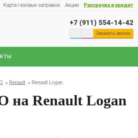
Карта газовых заправок
Акции
Рассрочка и кредит
+7 (911) 554-14-42
Заказать звонок
АКТЫ
екты ГБО на отечественные авто:
Гранту
Весту
Ларгус
Ниву
ГАЗ
Газель
УАЗ
Патриот
и
БО
Renault
Renault Logan
е авто..
 на Renault Logan