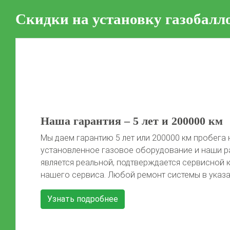
Скидки на установку газобалл
50 литров газа в подарок!
Автомобиль той марки, фото которого не предс
сайте, получает 50 литров газа после установки 
Автомобиль должен быть чистый, чтобы мы смо
Previous
красивые фото) Акция распространяется на […]
Узнать подробнее