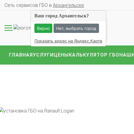
Cеть сервисов ГБО в
Архангельске
Ваш город Архангельск?
109 ОЦЕНОК
Верно
Нет, выбрать город
Показать адрес на Яндекс.Карте
ГЛАВНАЯ
УСЛУГИ
ЦЕНЫ
КАЛЬКУЛЯТОР ГБО
НАШИ
Комплекты ГБО на 
BMW
Ford
Geely
Mercedes
Mitsubish