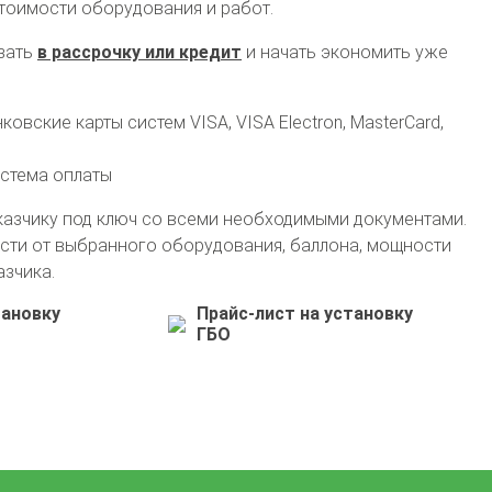
стоимости оборудования и работ.
зать
в рассрочку или кредит
и начать экономить уже
овские карты систем VISA, VISA Electron, MasterCard,
истема оплаты
+7 (911) 554-14-42
казчику под ключ со всеми необходимыми документами.
сти от выбранного оборудования, баллона, мощности
info@avto-gaz.com
Whatsapp
азчика.
— ваш консультант Николай
тановку
Прайс-лист на установку
ГБО