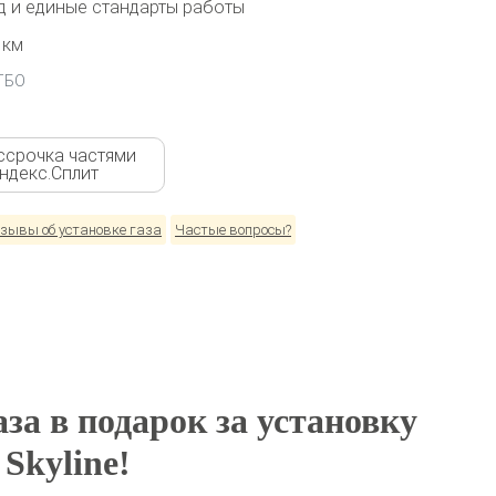
 и единые стандарты работы
 км
 ГБО
ссрочка частями
Яндекс.Сплит
зывы об установке газа
Частые вопросы?
за в подарок за установку
Skyline!