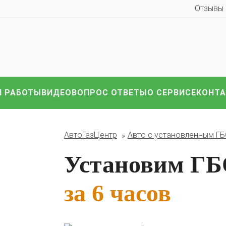
Отзывы
 РАБОТЫ
ВИДЕО
ВОПРОС ОТВЕТЫ
О СЕРВИСЕ
КОНТ
иномарки:
Компл
HAVAL
Hyundai
Infiniti
KIA
Lexus
Mazda
ВАЗ
АвтоГазЦентр
Авто с установленным Г
i
Nissan
Renault
Skoda
Toyota
Volkswagen
други
Установим ГБО
за 6 часов