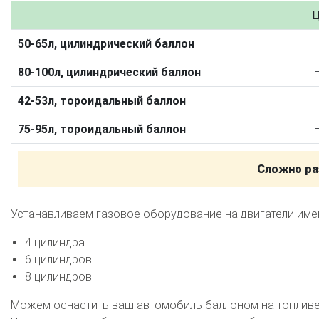
Калькулятор выгоды ГБО
Калькулятор топлива
Ц
Техобслуживание ГБО
50-65л, цилиндрический баллон
Полная диагностика ГБО
Чистка и регулировка форсунок
80-100л, цилиндрический баллон
Замена датчика давления
Замена баллона
Установка реду
42-53л, тороидальный баллон
Регистрация ГБО в ГИБДД
75-95л, тороидальный баллон
Штрафы в 2026 году
Документы для регистрации
Свидетельство на ГБО
Сложно ра
Устанавливаем газовое оборудование на двигатели им
4 цилиндра
6 цилиндров
8 цилиндров
Можем оснастить ваш автомобиль баллоном на топливе 