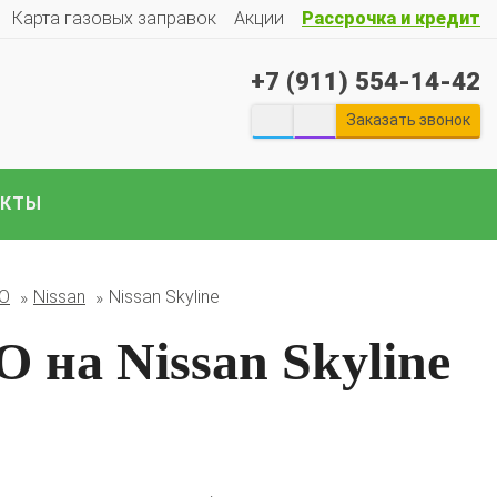
Карта газовых заправок
Акции
Рассрочка и кредит
+7 (911) 554-14-42
Заказать звонок
АКТЫ
екты ГБО на отечественные авто:
Гранту
Весту
Ларгус
Ниву
ГАЗ
Газель
УАЗ
Патриот
и
БО
Nissan
Nissan Skyline
е авто..
 на Nissan Skyline