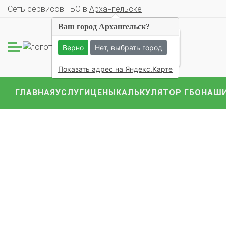
Cеть сервисов ГБО в
Архангельске
Ваш город Архангельск?
109 ОЦЕНОК
Верно
Нет, выбрать город
Показать адрес на Яндекс.Карте
ГЛАВНАЯ
УСЛУГИ
ЦЕНЫ
КАЛЬКУЛЯТОР ГБО
НАШИ
Комплекты ГБО на 
BMW
Ford
Geely
Mercedes
Mitsubish