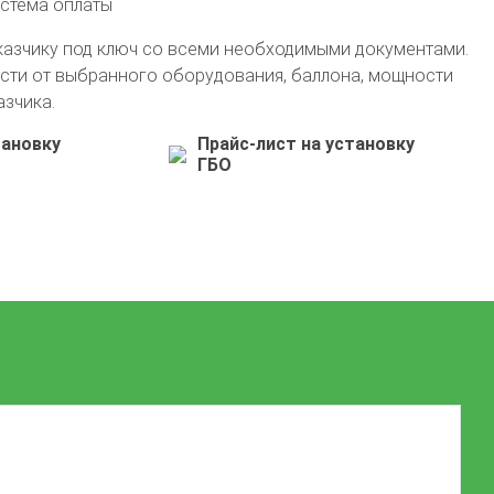
истема оплаты
казчику под ключ со всеми необходимыми документами.
сти от выбранного оборудования, баллона, мощности
азчика.
тановку
Прайс-лист на установку
ГБО
+7 (911) 554-14-42
info@avto-gaz.com
Whatsapp
— ваш консультант Николай