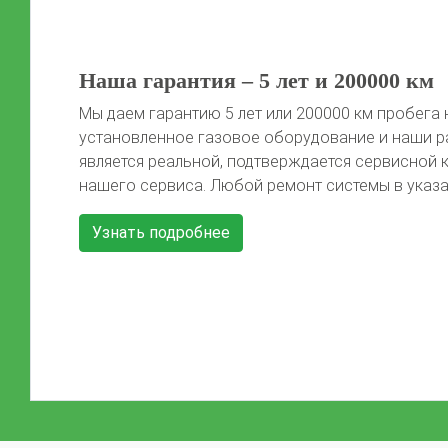
а
оты. Гарантия
нижкой
Previous
ые сроки […]