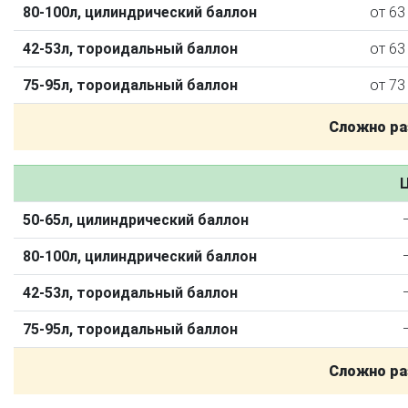
80-100л, цилиндрический баллон
от 63
42-53л, тороидальный баллон
от 63
75-95л, тороидальный баллон
от 73
Сложно ра
Ц
50-65л, цилиндрический баллон
О автосервисе
Отзывы клиентов
80-100л, цилиндрический баллон
Установка ГБО за 6 часов
42-53л, тороидальный баллон
2-го поколения
4-го поколения
5-го поколения
75-95л, тороидальный баллон
BRC
OMVL
LOVATO
KME
Digitronic
Сложно ра
Цена на установку ГБО