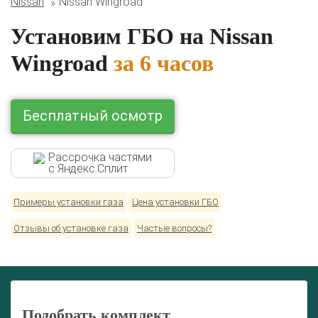
Nissan
Nissan Wingroad
Lexus
Mazda
Mercedes
Mitsubishi
Nissan
Renault
Skoda
Toyota
Volkswagen
Установим ГБО на Nissan
Wingroad
за 6 часов
Бесплатный осмотр
Рассрочка частями
с Яндекс.Сплит
Примеры установки газа
Цена установки ГБО
Отзывы об установке газа
Частые вопросы?
Подобрать комплект