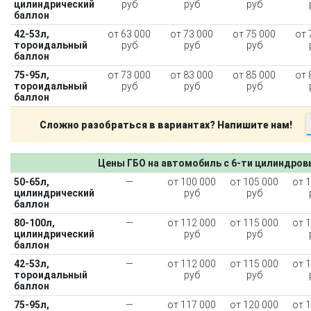
цилиндрический
руб
руб
руб
баллон
42-53л,
от 63 000
от 73 000
от 75 000
от 
тороидальный
руб
руб
руб
баллон
75-95л,
от 73 000
от 83 000
от 85 000
от 
тороидальный
руб
руб
руб
баллон
Сложно разобраться в вариантах? Напишите нам!
Цены ГБО на автомобиль с 6-ти цилиндро
50-65л,
—
от 100 000
от 105 000
от 
цилиндрический
руб
руб
баллон
80-100л,
—
от 112 000
от 115 000
от 
цилиндрический
руб
руб
баллон
42-53л,
—
от 112 000
от 115 000
от 
тороидальный
руб
руб
баллон
75-95л,
—
от 117 000
от 120 000
от 