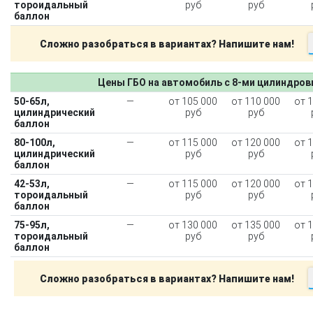
тороидальный
руб
руб
баллон
Сложно разобраться в вариантах? Напишите нам!
Цены ГБО на автомобиль с 8-ми цилиндро
50-65л,
—
от 105 000
от 110 000
от 
цилиндрический
руб
руб
баллон
80-100л,
—
от 115 000
от 120 000
от 
цилиндрический
руб
руб
баллон
42-53л,
—
от 115 000
от 120 000
от 
тороидальный
руб
руб
баллон
75-95л,
—
от 130 000
от 135 000
от 
тороидальный
руб
руб
баллон
Сложно разобраться в вариантах? Напишите нам!