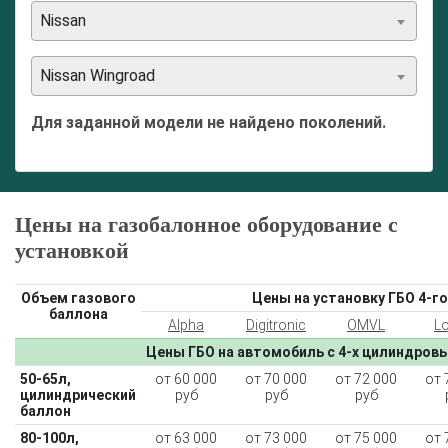
Nissan
Nissan Wingroad
Для заданной модели не найдено поколений.
Цены на газобалонное оборудование с
установкой
Объем газового
Цены на установку ГБО 4-го
баллона
Alpha
Digitronic
OMVL
L
Цены ГБО на автомобиль с 4-х цилиндров
50-65л,
от 60 000
от 70 000
от 72 000
от 
цилиндрический
руб
руб
руб
баллон
80-100л,
от 63 000
от 73 000
от 75 000
от 