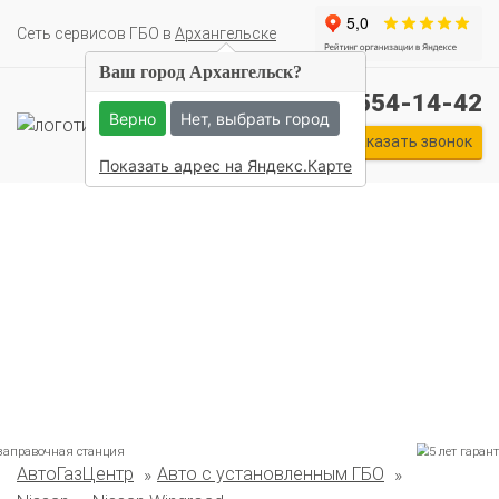
Cеть сервисов ГБО в
Архангельске
Ваш город Архангельск?
+7 (911) 554-14-42
Верно
Нет, выбрать город
Заказать звонок
Показать адрес на Яндекс.Карте
АвтоГазЦентр
Авто с установленным ГБО
Комплекты ГБО на иномарки:
BMW
Ford
Geely
HAVAL
Hyundai
Infiniti
KIA