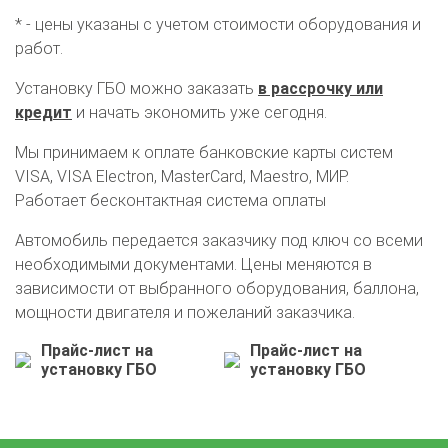
* - цены указаны с учетом стоимости оборудования и
работ.
Установку ГБО можно заказать
в рассрочку или
кредит
и начать экономить уже сегодня.
Мы принимаем к оплате банковские карты систем
VISA, VISA Electron, MasterCard, Maestro, МИР.
Работает бесконтактная система оплаты
Автомобиль передается заказчику под ключ со всеми
необходимыми документами. Цены меняются в
зависимости от выбранного оборудования, баллона,
мощности двигателя и пожеланий заказчика.
Прайс-лист на
Прайс-лист на
О автосервисе
Отзывы клиентов
установку ГБО
установку ГБО
Установка ГБО за 6 часов