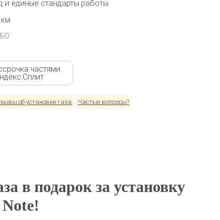
 и единые стандарты работы
 км
ГБО
ссрочка частями
Яндекс.Сплит
зывы об установке газа
Частые вопросы?
за в подарок за установку
 Note!