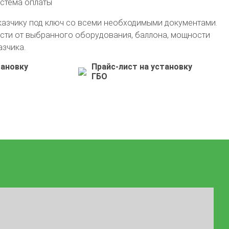
истема оплаты
казчику под ключ со всеми необходимыми документами.
сти от выбранного оборудования, баллона, мощности
азчика.
тановку
Прайс-лист на установку
ГБО
+7 (911) 554-14-42
info@avto-gaz.com
Whatsapp
— ваш консультант Николай