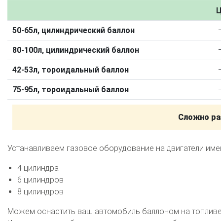
Калькулятор выгоды ГБО
Калькулятор топлива
Ц
Техобслуживание ГБО
50-65л, цилиндрический баллон
Полная диагностика ГБО
Чистка и регулировка форсунок
80-100л, цилиндрический баллон
Замена датчика давления
Замена баллона
Установка реду
42-53л, тороидальный баллон
Регистрация ГБО в ГИБДД
75-95л, тороидальный баллон
Штрафы в 2026 году
Документы для регистрации
Свидетельство на ГБО
Сложно ра
Устанавливаем газовое оборудование на двигатели им
4 цилиндра
6 цилиндров
8 цилиндров
Можем оснастить ваш автомобиль баллоном на топливе 