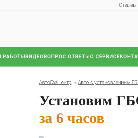
Отзывы
 РАБОТЫ
ВИДЕО
ВОПРОС ОТВЕТЫ
О СЕРВИСЕ
КОНТ
иномарки:
Компл
HAVAL
Hyundai
Infiniti
KIA
Lexus
Mazda
ВАЗ
АвтоГазЦентр
Авто с установленным Г
i
Nissan
Renault
Skoda
Toyota
Volkswagen
други
Установим ГБО
за 6 часов