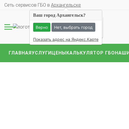
Cеть сервисов ГБО в
Архангельске
Ваш город Архангельск?
109 ОЦЕНОК
Верно
Нет, выбрать город
Показать адрес на Яндекс.Карте
ГЛАВНАЯ
УСЛУГИ
ЦЕНЫ
КАЛЬКУЛЯТОР ГБО
НАШИ
Комплекты ГБО на 
BMW
Ford
Geely
Mercedes
Mitsubish