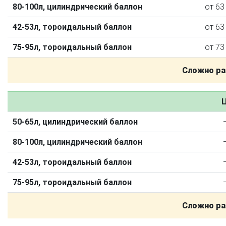
80-100л, цилиндрический баллон
от 63
42-53л, тороидальный баллон
от 63
75-95л, тороидальный баллон
от 73
Сложно ра
Ц
50-65л, цилиндрический баллон
О автосервисе
Отзывы клиентов
80-100л, цилиндрический баллон
Установка ГБО за 6 часов
42-53л, тороидальный баллон
2-го поколения
4-го поколения
5-го поколения
75-95л, тороидальный баллон
BRC
OMVL
LOVATO
KME
Digitronic
Сложно ра
Цена на установку ГБО