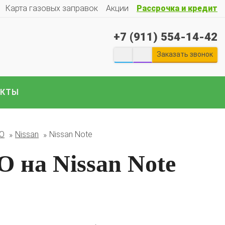
Карта газовых заправок
Акции
Рассрочка и кредит
+7 (911) 554-14-42
Заказать звонок
АКТЫ
екты ГБО на отечественные авто:
Гранту
Весту
Ларгус
Ниву
ГАЗ
Газель
УАЗ
Патриот
и
БО
Nissan
Nissan Note
е авто..
 на Nissan Note