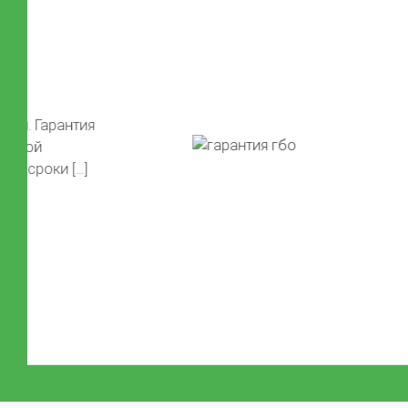
50 литров газа в подарок!
Автомобиль той марки, фото которого не предс
сайте, получает 50 литров газа после установки 
Автомобиль должен быть чистый, чтобы мы смо
Previous
красивые фото) Акция распространяется на […]
Узнать подробнее