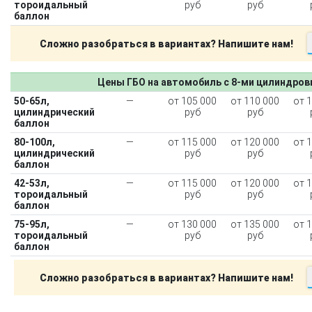
тороидальный
руб
руб
баллон
Сложно разобраться в вариантах? Напишите нам!
Цены ГБО на автомобиль с 8-ми цилиндро
50-65л,
—
от 105 000
от 110 000
от 
цилиндрический
руб
руб
баллон
80-100л,
—
от 115 000
от 120 000
от 
цилиндрический
руб
руб
баллон
42-53л,
—
от 115 000
от 120 000
от 
тороидальный
руб
руб
баллон
75-95л,
—
от 130 000
от 135 000
от 
тороидальный
руб
руб
баллон
Сложно разобраться в вариантах? Напишите нам!