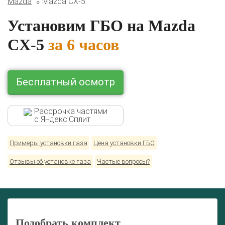
Mazda
Mazda CX-5
Lexus
Mazda
Mercedes
Mitsubishi
Nissan
Renault
Skoda
Toyota
Volkswagen
Установим ГБО на Mazda
CX-5
за 6 часов
Бесплатный осмотр
Рассрочка частями
с Яндекс.Сплит
Примеры установки газа
Цена установки ГБО
Отзывы об установке газа
Частые вопросы?
Подобрать комплект