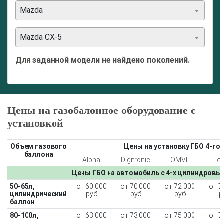
Mazda
Mazda CX-5
Для заданной модели не найдено поколений.
Цены на газобалонное оборудование с
установкой
Объем газового
Цены на установку ГБО 4-го
баллона
Alpha
Digitronic
OMVL
L
Цены ГБО на автомобиль с 4-х цилиндров
50-65л,
от 60 000
от 70 000
от 72 000
от 
цилиндрический
руб
руб
руб
баллон
80-100л,
от 63 000
от 73 000
от 75 000
от 