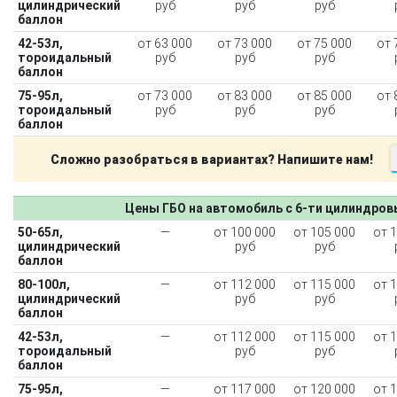
цилиндрический
руб
руб
руб
баллон
42-53л,
от 63 000
от 73 000
от 75 000
от 
тороидальный
руб
руб
руб
баллон
75-95л,
от 73 000
от 83 000
от 85 000
от 
тороидальный
руб
руб
руб
баллон
Сложно разобраться в вариантах? Напишите нам!
Цены ГБО на автомобиль с 6-ти цилиндро
50-65л,
—
от 100 000
от 105 000
от 
цилиндрический
руб
руб
баллон
80-100л,
—
от 112 000
от 115 000
от 
цилиндрический
руб
руб
баллон
42-53л,
—
от 112 000
от 115 000
от 
тороидальный
руб
руб
баллон
75-95л,
—
от 117 000
от 120 000
от 