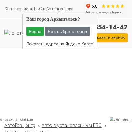
Cеть сервисов ГБО в
Архангельске
Ваш город Архангельск?
+7 (911) 554-14-42
Верно
Нет, выбрать город
Заказать звонок
Показать адрес на Яндекс.Карте
Комплекты ГБО на иномарки:
АвтоГазЦентр
Авто с установленным ГБО
BMW
Ford
Geely
HAVAL
Hyundai
Infiniti
KIA