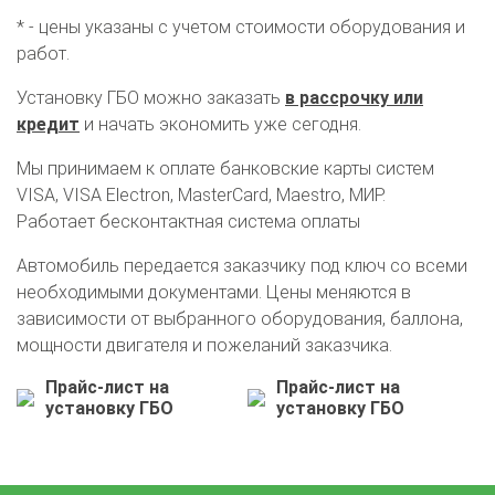
* - цены указаны с учетом стоимости оборудования и
работ.
Установку ГБО можно заказать
в рассрочку или
кредит
и начать экономить уже сегодня.
Мы принимаем к оплате банковские карты систем
VISA, VISA Electron, MasterCard, Maestro, МИР.
Работает бесконтактная система оплаты
Автомобиль передается заказчику под ключ со всеми
О автосервисе
Отзывы клиентов
необходимыми документами. Цены меняются в
зависимости от выбранного оборудования, баллона,
Установка ГБО за 6 часов
мощности двигателя и пожеланий заказчика.
2-го поколения
4-го поколения
5-го поколения
Прайс-лист на
Прайс-лист на
BRC
OMVL
LOVATO
KME
Digitronic
установку ГБО
установку ГБО
Цена на установку ГБО