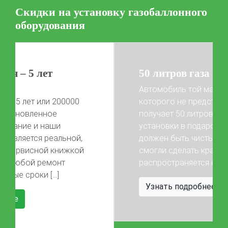
Калькулятор выгоды ГБО
Калькулятор топлива
Скидки на установку газобаллонного
оборудования
Техобслуживание ГБО
Полная диагностика ГБО
Чистка и регулировка форсунок
Замена датчика давления
Замена баллона
Установка редуктора
50 литров газа в подарок!
Автомобиль той марки, фото
Регистрация ГБО в ГИБДД
которого не представлены на сайте,
Штрафы в 2026 году
Документы для регистрации
получает 50 литров газа после
установки в подарок! Автомобиль
Свидетельство на ГБО
Previous
Next
должен быть чистый, чтобы мы
смогли сделать красивые фото) Акция
распространяется на […]
Узнать подробнее