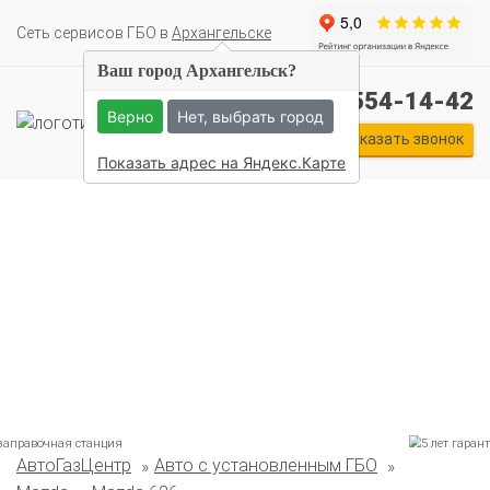
Cеть сервисов ГБО в
Архангельске
Ваш город Архангельск?
+7 (911) 554-14-42
Верно
Нет, выбрать город
Заказать звонок
Показать адрес на Яндекс.Карте
Комплекты ГБО на иномарки:
АвтоГазЦентр
Авто с установленным ГБО
BMW
Ford
Geely
HAVAL
Hyundai
Infiniti
KIA