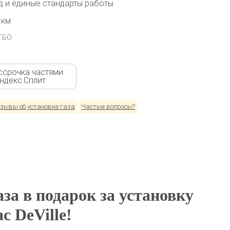
 и единые стандарты работы
 км
 ГБО
ссрочка частями
Яндекс.Сплит
зывы об установке газа
Частые вопросы?
за в подарок за установку
c DeVille!