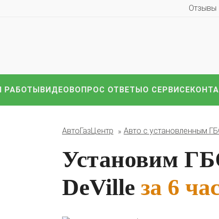
Отзывы
 РАБОТЫ
ВИДЕО
ВОПРОС ОТВЕТЫ
О СЕРВИСЕ
КОНТ
иномарки:
Компл
HAVAL
Hyundai
Infiniti
KIA
Lexus
Mazda
ВАЗ
АвтоГазЦентр
Авто с установленным Г
i
Nissan
Renault
Skoda
Toyota
Volkswagen
други
Установим ГБО
DeVille
за 6 ча