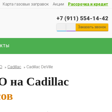
Карта газовых заправок
Акции
Рассрочка и кредит
+7 (911) 554-14-42
Заказать звонок
АКТЫ
екты ГБО на отечественные авто:
Гранту
Весту
Ларгус
Ниву
ГАЗ
Газель
УАЗ
Патриот
и
БО
Cadillac
Cadillac DeVille
е авто..
 на Cadillac
сов