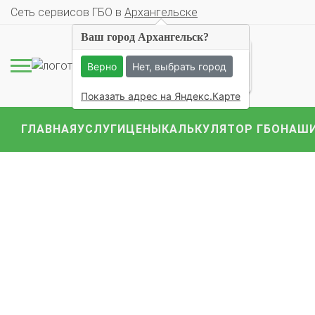
Cеть сервисов ГБО в
Архангельске
Ваш город Архангельск?
109 ОЦЕНОК
Верно
Нет, выбрать город
Показать адрес на Яндекс.Карте
ГЛАВНАЯ
УСЛУГИ
ЦЕНЫ
КАЛЬКУЛЯТОР ГБО
НАШИ
Комплекты ГБО на 
BMW
Ford
Geely
Mercedes
Mitsubish