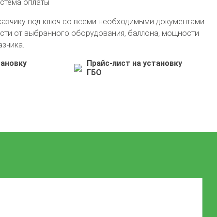
истема оплаты
казчику под ключ со всеми необходимыми документами.
сти от выбранного оборудования, баллона, мощности
азчика.
тановку
Прайс-лист на установку
ГБО
+7 (911) 554-14-42
info@avto-gaz.com
Whatsapp
— ваш консультант Николай