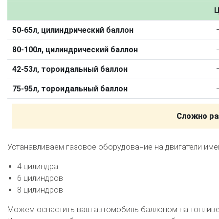
Калькулятор выгоды ГБО
Калькулятор топлива
Ц
Техобслуживание ГБО
50-65л, цилиндрический баллон
Полная диагностика ГБО
Чистка и регулировка форсунок
80-100л, цилиндрический баллон
Замена датчика давления
Замена баллона
Установка реду
42-53л, тороидальный баллон
Регистрация ГБО в ГИБДД
75-95л, тороидальный баллон
Штрафы в 2026 году
Документы для регистрации
Свидетельство на ГБО
Сложно ра
Устанавливаем газовое оборудование на двигатели им
4 цилиндра
6 цилиндров
8 цилиндров
Можем оснастить ваш автомобиль баллоном на топливе 