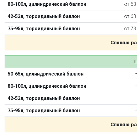
80-100л, цилиндрический баллон
от 63
42-53л, тороидальный баллон
от 63
75-95л, тороидальный баллон
от 73
Сложно ра
Ц
50-65л, цилиндрический баллон
О автосервисе
Отзывы клиентов
80-100л, цилиндрический баллон
Установка ГБО за 6 часов
42-53л, тороидальный баллон
2-го поколения
4-го поколения
5-го поколения
75-95л, тороидальный баллон
BRC
OMVL
LOVATO
KME
Digitronic
Сложно ра
Цена на установку ГБО