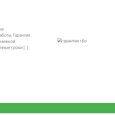
тавлены на
в подарок!
гли сделать