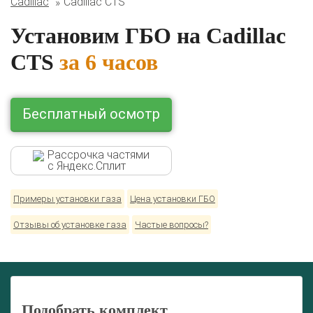
Cadillac
Cadillac CTS
Lexus
Mazda
Mercedes
Mitsubishi
Nissan
Renault
Skoda
Toyota
Volkswagen
Установим ГБО на Cadillac
CTS
за 6 часов
Бесплатный осмотр
Рассрочка частями
с Яндекс.Сплит
Примеры установки газа
Цена установки ГБО
Отзывы об установке газа
Частые вопросы?
Подобрать комплект