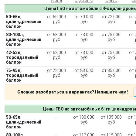
Alpha
Digitronic
OMVL
L
Цены ГБО на автомобиль с 4-х цилиндров
50-65л,
от 60 000
от 70 000
от 72 000
от 
цилиндрический
руб
руб
руб
баллон
80-100л,
от 63 000
от 73 000
от 75 000
от 
цилиндрический
руб
руб
руб
баллон
42-53л,
от 63 000
от 73 000
от 75 000
от 
тороидальный
руб
руб
руб
баллон
75-95л,
от 73 000
от 83 000
от 85 000
от 
тороидальный
руб
руб
руб
баллон
Сложно разобраться в вариантах? Напишите нам!
Цены ГБО на автомобиль с 6-ти цилиндро
50-65л,
—
от 100 000
от 105 000
от 
цилиндрический
руб
руб
баллон
80-100л,
—
от 112 000
от 115 000
от 