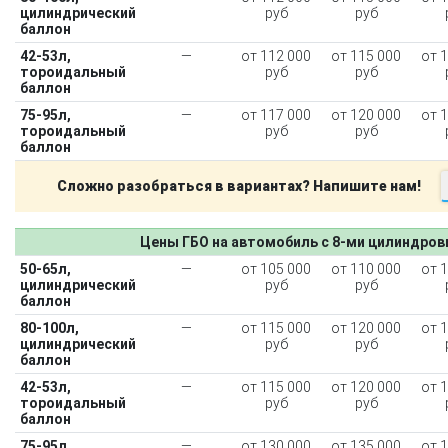
цилиндрический
руб
руб
баллон
42-53л,
—
от 112 000
от 115 000
от 
тороидальный
руб
руб
баллон
75-95л,
—
от 117 000
от 120 000
от 
тороидальный
руб
руб
баллон
Сложно разобраться в вариантах? Напишите нам!
Цены ГБО на автомобиль с 8-ми цилиндро
50-65л,
—
от 105 000
от 110 000
от 
цилиндрический
руб
руб
баллон
80-100л,
—
от 115 000
от 120 000
от 
цилиндрический
руб
руб
баллон
42-53л,
—
от 115 000
от 120 000
от 
тороидальный
руб
руб
баллон
75-95л,
—
от 130 000
от 135 000
от 