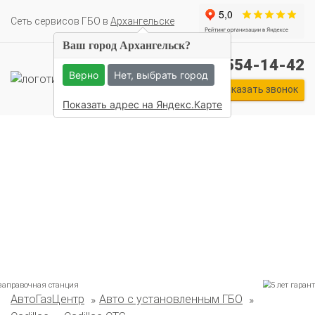
Cеть сервисов ГБО в
Архангельске
Ваш город Архангельск?
+7 (911) 554-14-42
Верно
Нет, выбрать город
Заказать звонок
Показать адрес на Яндекс.Карте
Комплекты ГБО на иномарки:
АвтоГазЦентр
Авто с установленным ГБО
BMW
Ford
Geely
HAVAL
Hyundai
Infiniti
KIA