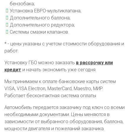
бензобака;
Установка ЕВРО-мультиклапана;
Дополнительного баллона;
Дополнительного редуктора;
Системы смазки клапанов.
* - цены указаны с учетом стоимости оборудования и
работ.
Установку ГБО можно заказать
в рассрочку или
кредит
и начать экономить уже сегодня.
Мы принимаем к оплате банковские карты систем
VISA, VISA Electron, MasterCard, Maestro, МИР.
О автосервисе
Отзывы клиентов
Работает бесконтактная система оплаты
Автомобиль передается заказчику под ключ со всеми
Установка ГБО за 6 часов
необходимыми документами. Цены меняются в
зависимости от выбранного оборудования, баллона,
2-го поколения
4-го поколения
5-го поколения
мощности двигателя и пожеланий заказчика.
BRC
OMVL
LOVATO
KME
Digitronic