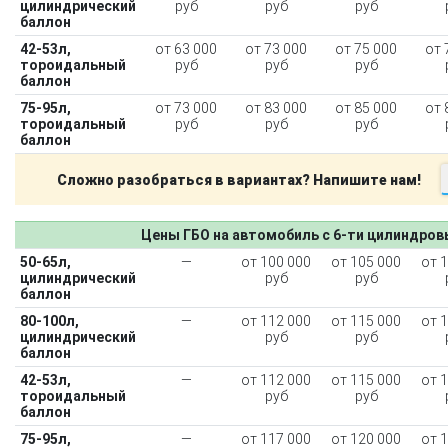
цилиндрический
руб
руб
руб
баллон
42-53л,
от 63 000
от 73 000
от 75 000
от 
тороидальный
руб
руб
руб
баллон
75-95л,
от 73 000
от 83 000
от 85 000
от 
тороидальный
руб
руб
руб
баллон
Сложно разобраться в вариантах? Напишите нам!
Цены ГБО на автомобиль с 6-ти цилиндро
50-65л,
—
от 100 000
от 105 000
от 
цилиндрический
руб
руб
баллон
80-100л,
—
от 112 000
от 115 000
от 
цилиндрический
руб
руб
баллон
42-53л,
—
от 112 000
от 115 000
от 
тороидальный
руб
руб
баллон
75-95л,
—
от 117 000
от 120 000
от 