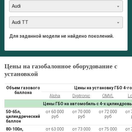
Audi
Audi TT
Для заданной модели не найдено поколений.
Цены на газобалонное оборудование с
установкой
Объем газового
Цены на установку ГБО 4-го
баллона
Alpha
Digitronic
OMVL
L
Цены ГБО на автомобиль с 4-х цилиндров
50-65л,
от 60 000
от 70 000
от 72 000
от 
цилиндрический
руб
руб
руб
баллон
80-100л,
от 63 000
от 73 000
от 75 000
от 