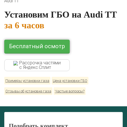
Audi TT
Lexus
Mazda
Mercedes
Mitsubishi
Nissan
Renault
Skoda
Toyota
Volkswagen
Установим ГБО на Audi TT
за 6 часов
Бесплатный осмотр
Рассрочка частями
с Яндекс.Сплит
Примеры установки газа
Цена установки ГБО
Отзывы об установке газа
Частые вопросы?
Подобрать комплект