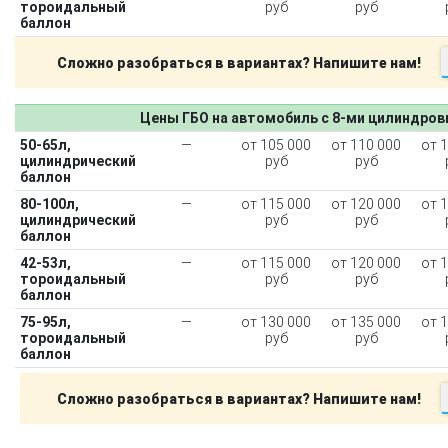
тороидальный
руб
руб
баллон
Сложно разобраться в вариантах? Напишите нам!
Цены ГБО на автомобиль с 8-ми цилиндро
50-65л,
—
от 105 000
от 110 000
от 
цилиндрический
руб
руб
баллон
80-100л,
—
от 115 000
от 120 000
от 
цилиндрический
руб
руб
баллон
42-53л,
—
от 115 000
от 120 000
от 
тороидальный
руб
руб
баллон
75-95л,
—
от 130 000
от 135 000
от 
тороидальный
руб
руб
баллон
Сложно разобраться в вариантах? Напишите нам!