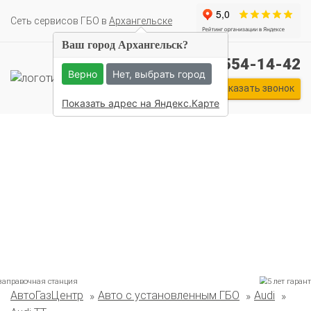
Cеть сервисов ГБО в
Архангельске
Ваш город Архангельск?
+7 (911) 554-14-42
Верно
Нет, выбрать город
Заказать звонок
Показать адрес на Яндекс.Карте
Комплекты ГБО на иномарки:
АвтоГазЦентр
Авто с установленным ГБО
Audi
BMW
Ford
Geely
HAVAL
Hyundai
Infiniti
KIA