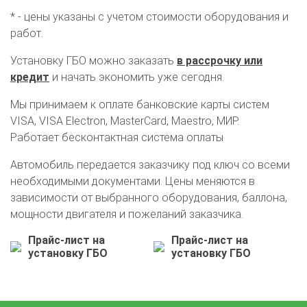
* - цены указаны с учетом стоимости оборудования и
работ.
Установку ГБО можно заказать
в рассрочку или
кредит
и начать экономить уже сегодня.
Мы принимаем к оплате банковские карты систем
VISA, VISA Electron, MasterCard, Maestro, МИР.
Работает бесконтактная система оплаты
Автомобиль передается заказчику под ключ со всеми
необходимыми документами. Цены меняются в
зависимости от выбранного оборудования, баллона,
мощности двигателя и пожеланий заказчика.
Прайс-лист на
Прайс-лист на
О автосервисе
Отзывы клиентов
установку ГБО
установку ГБО
Установка ГБО за 6 часов
2-го поколения
4-го поколения
5-го поколения