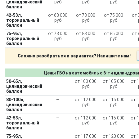
цилиндрический
руб
руб
руб
баллон
42-53л,
от 63 000
от 73 000
от 75 000
от 
тороидальный
руб
руб
руб
баллон
75-95л,
от 73 000
от 83 000
от 85 000
от 
тороидальный
руб
руб
руб
баллон
Сложно разобраться в вариантах? Напишите нам!
Цены ГБО на автомобиль с 6-ти цилиндро
50-65л,
—
от 100 000
от 105 000
от 
цилиндрический
руб
руб
баллон
80-100л,
—
от 112 000
от 115 000
от 
цилиндрический
руб
руб
баллон
42-53л,
—
от 112 000
от 115 000
от 
тороидальный
руб
руб
баллон
75-95л,
—
от 117 000
от 120 000
от 