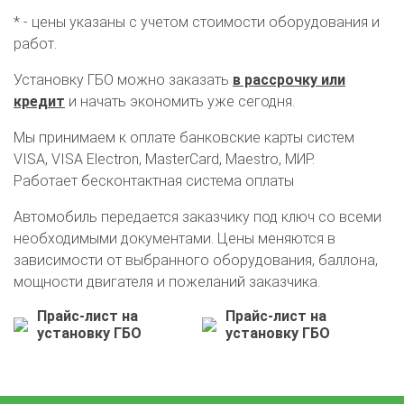
* - цены указаны с учетом стоимости оборудования и
работ.
Установку ГБО можно заказать
в рассрочку или
кредит
и начать экономить уже сегодня.
Мы принимаем к оплате банковские карты систем
VISA, VISA Electron, MasterCard, Maestro, МИР.
Работает бесконтактная система оплаты
Автомобиль передается заказчику под ключ со всеми
необходимыми документами. Цены меняются в
зависимости от выбранного оборудования, баллона,
мощности двигателя и пожеланий заказчика.
Прайс-лист на
Прайс-лист на
О автосервисе
Отзывы клиентов
установку ГБО
установку ГБО
Установка ГБО за 6 часов
2-го поколения
4-го поколения
5-го поколения