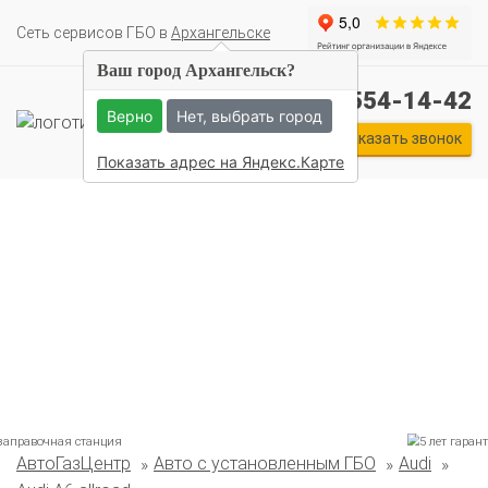
Cеть сервисов ГБО в
Архангельске
Ваш город Архангельск?
+7 (911) 554-14-42
Верно
Нет, выбрать город
Заказать звонок
Показать адрес на Яндекс.Карте
Комплекты ГБО на иномарки:
АвтоГазЦентр
Авто с установленным ГБО
Audi
BMW
Ford
Geely
HAVAL
Hyundai
Infiniti
KIA