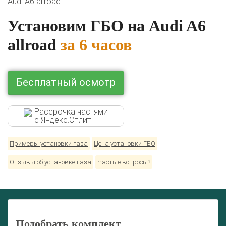
Audi A6 allroad
Lexus
Mazda
Mercedes
Mitsubishi
Nissan
Renault
Skoda
Toyota
Volkswagen
Установим ГБО на Audi A6
allroad
за 6 часов
Бесплатный осмотр
Рассрочка частями
с Яндекс.Сплит
Примеры установки газа
Цена установки ГБО
Отзывы об установке газа
Частые вопросы?
Подобрать комплект