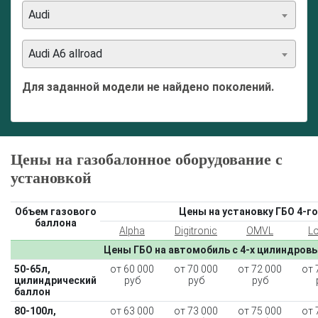
Audi
Audi A6 allroad
Для заданной модели не найдено поколений.
Цены на газобалонное оборудование с
установкой
Объем газового
Цены на установку ГБО 4-го
баллона
Alpha
Digitronic
OMVL
L
Цены ГБО на автомобиль с 4-х цилиндров
50-65л,
от 60 000
от 70 000
от 72 000
от 
цилиндрический
руб
руб
руб
баллон
80-100л,
от 63 000
от 73 000
от 75 000
от 