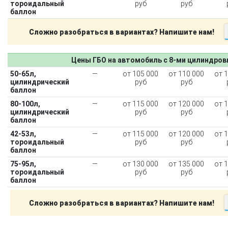
тороидальный
руб
руб
баллон
Сложно разобраться в вариантах? Напишите нам!
Цены ГБО на автомобиль с 8-ми цилиндро
50-65л,
—
от 105 000
от 110 000
от 
цилиндрический
руб
руб
баллон
80-100л,
—
от 115 000
от 120 000
от 
цилиндрический
руб
руб
баллон
42-53л,
—
от 115 000
от 120 000
от 
тороидальный
руб
руб
баллон
75-95л,
—
от 130 000
от 135 000
от 
тороидальный
руб
руб
баллон
Сложно разобраться в вариантах? Напишите нам!