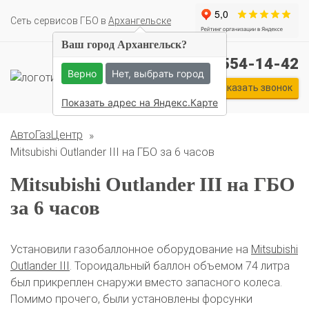
Cеть сервисов ГБО в
Архангельске
Ваш город Архангельск?
Комплекты ГБО на иномарки:
+7 (911) 554-14-42
BMW
Ford
Geely
HAVAL
Hyundai
Infiniti
KIA
Верно
Нет, выбрать город
Lexus
Mazda
Mercedes
Mitsubishi
Nissan
Заказать звонок
Renault
Skoda
Toyota
Volkswagen
Показать адрес на Яндекс.Карте
АвтоГазЦентр
Mitsubishi Outlander III на ГБО за 6 часов
Mitsubishi Outlander III на ГБО
за 6 часов
Установили газобаллонное оборудование на
Mitsubishi
Outlander III
. Тороидальный баллон объемом 74 литра
был прикреплен снаружи вместо запасного колеса.
Помимо прочего, были установлены форсунки