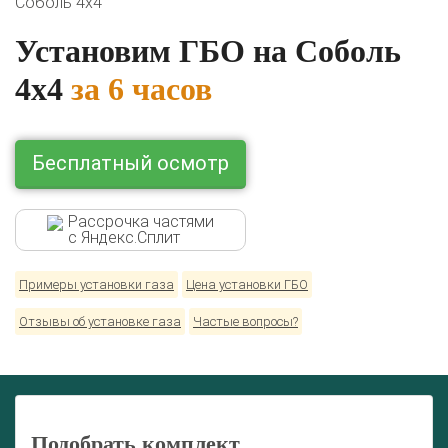
Соболь 4х4
Установим ГБО на Соболь
Комплекты ГБО на иномарки:
4х4
за 6 часов
BMW
Ford
Geely
HAVAL
Hyundai
Infiniti
KIA
Lexus
Mazda
Mercedes
Mitsubishi
Nissan
Renault
Skoda
Toyota
Volkswagen
Бесплатный осмотр
Рассрочка частями
с Яндекс.Сплит
Примеры установки газа
Цена установки ГБО
Отзывы об установке газа
Частые вопросы?
Подобрать комплект