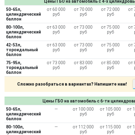
Цены ГБО на автомобиль с 4-х цилиндров
50-65л,
от 60 000
от 70 000
от 72 000
от 
цилиндрический
руб
руб
руб
баллон
80-100л,
от 63 000
от 73 000
от 75 000
от 
цилиндрический
руб
руб
руб
баллон
42-53л,
от 63 000
от 73 000
от 75 000
от 
тороидальный
руб
руб
руб
баллон
75-95л,
от 73 000
от 83 000
от 85 000
от 
тороидальный
руб
руб
руб
баллон
Сложно разобраться в вариантах? Напишите нам!
Цены ГБО на автомобиль с 6-ти цилиндро
50-65л,
—
от 100 000
от 105 000
от 
цилиндрический
руб
руб
баллон
80-100л,
—
от 112 000
от 115 000
от 
цилиндрический
руб
руб