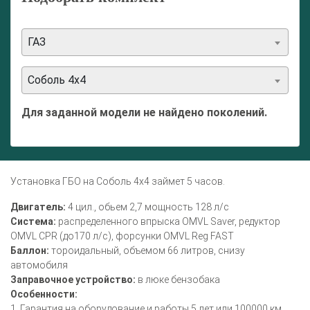
ГАЗ
Соболь 4х4
Для заданной модели не найдено поколений.
Установка ГБО на Соболь 4х4 займет 5 часов.
Двигатель:
4 цил., обьем 2,7 мощность 128 л/с
Система:
распределенного впрыска OMVL Saver, редуктор
OMVL CPR (до170 л/с), форсунки OMVL Reg FAST
Баллон:
тороидальный, объемом 66 литров, снизу
автомобиля
Заправочное устройство:
в люке бензобака
Особенности:
1. Гарантия на оборудование и работы 5 лет или 100000 км