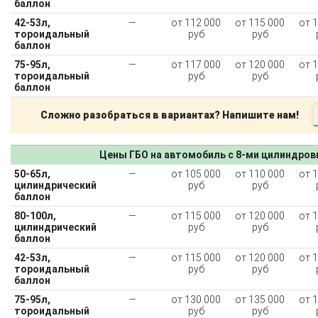
баллон
42-53л,
—
от 112 000
от 115 000
от 
тороидальный
руб
руб
баллон
75-95л,
—
от 117 000
от 120 000
от 
тороидальный
руб
руб
баллон
Сложно разобраться в вариантах? Напишите нам!
Цены ГБО на автомобиль с 8-ми цилиндро
50-65л,
—
от 105 000
от 110 000
от 
цилиндрический
руб
руб
баллон
80-100л,
—
от 115 000
от 120 000
от 
цилиндрический
руб
руб
баллон
42-53л,
—
от 115 000
от 120 000
от 
тороидальный
руб
руб
баллон
75-95л,
—
от 130 000
от 135 000
от 
тороидальный
руб
руб