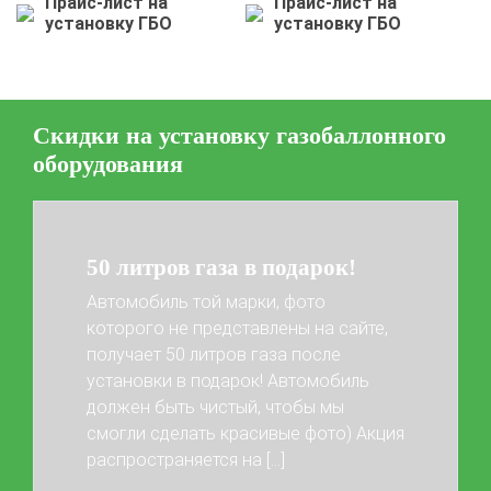
Прайс-лист на
Прайс-лист на
установку ГБО
установку ГБО
Установка ГБО за 6 часов
2-го поколения
4-го поколения
5-го поколения
BRC
OMVL
LOVATO
KME
Digitronic
Скидки на установку газобаллонного
Цена на установку ГБО
оборудования
Калькулятор выгоды ГБО
Калькулятор топлива
Техобслуживание ГБО
50 литров газа в подарок!
Полная диагностика ГБО
Чистка и регулировка форсунок
Автомобиль той марки, фото
Замена датчика давления
Замена баллона
которого не представлены на сайте,
Установка редуктора
получает 50 литров газа после
установки в подарок! Автомобиль
Регистрация ГБО в ГИБДД
Previous
Next
должен быть чистый, чтобы мы
Штрафы в 2026 году
Документы для регистрации
смогли сделать красивые фото) Акция
распространяется на […]
Свидетельство на ГБО