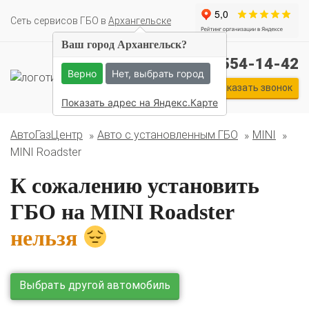
Cеть сервисов ГБО в
Архангельске
Ваш город Архангельск?
Комплекты ГБО на иномарки:
+7 (911) 554-14-42
BMW
Ford
Geely
HAVAL
Hyundai
Infiniti
KIA
Верно
Нет, выбрать город
Lexus
Mazda
Mercedes
Mitsubishi
Nissan
Заказать звонок
Renault
Skoda
Toyota
Volkswagen
Показать адрес на Яндекс.Карте
АвтоГазЦентр
Авто с установленным ГБО
MINI
MINI Roadster
К сожалению установить
ГБО на MINI Roadster
нельзя
О автосервисе
Отзывы клиентов
Выбрать другой автомобиль
Установка ГБО за 6 часов