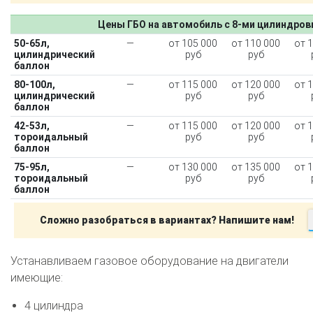
Цены ГБО на автомобиль с 8-ми цилиндро
50-65л,
—
от 105 000
от 110 000
от 
цилиндрический
руб
руб
баллон
80-100л,
—
от 115 000
от 120 000
от 
цилиндрический
руб
руб
баллон
42-53л,
—
от 115 000
от 120 000
от 
тороидальный
руб
руб
баллон
75-95л,
—
от 130 000
от 135 000
от 
тороидальный
руб
руб
баллон
Сложно разобраться в вариантах? Напишите нам!
Устанавливаем газовое оборудование на двигатели
имеющие:
4 цилиндра