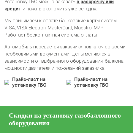
Установку ГБО можно заказать
в рассрочку или
кредит
и начать экономить уже сегодня.
Мы принимаем к оплате банковские карты систем
VISA, VISA Electron, MasterCard, Maestro, МИР.
Работает бесконтактная система оплаты
Автомобиль передается заказчику под ключ со всеми
необходимыми документами. Цены меняются в
зависимости от выбранного оборудования, баллона,
мощности двигателя и пожеланий заказчика.
Прайс-лист на
Прайс-лист на
установку ГБО
установку ГБО
О автосервисе
Отзывы клиентов
Скидки на установку газобаллонного
Установка ГБО за 6 часов
оборудования
2-го поколения
4-го поколения
5-го поколения