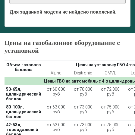
Для заданной модели не найдено поколений.
Цены на газобалонное оборудование с
установкой
Объем газового
Цены на установку ГБО 4-го
баллона
Alpha
Digitronic
OMVL
L
Цены ГБО на автомобиль с 4-х цилиндров
50-65л,
от 60 000
от 70 000
от 72 000
от 
цилиндрический
руб
руб
руб
баллон
80-100л,
от 63 000
от 73 000
от 75 000
от 
цилиндрический
руб
руб
руб
баллон
42-53л,
от 63 000
от 73 000
от 75 000
от 
тороидальный
руб
руб
руб
баллон