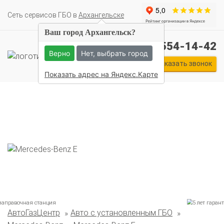
Cеть сервисов ГБО в
Архангельске
Ваш город Архангельск?
+7 (911) 554-14-42
Верно
Нет, выбрать город
Заказать звонок
Показать адрес на Яндекс.Карте
Комплекты ГБО на иномарки:
АвтоГазЦентр
Авто с установленным ГБО
BMW
Ford
Geely
HAVAL
Hyundai
Infiniti
KIA