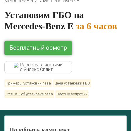
Mercedes-Benz
Mercedes-Benz E
Lexus
Mazda
Mercedes
Mitsubishi
Nissan
Renault
Skoda
Toyota
Volkswagen
Установим ГБО на
Mercedes-Benz E
за 6 часов
Бесплатный осмотр
Рассрочка частями
с Яндекс.Сплит
Примеры установки газа
Цена установки ГБО
Отзывы об установке газа
Частые вопросы?
Подобрать комплект