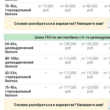
75-95л,
от 73 000
от 83 000
от 85 000
от 
тороидальный
руб
руб
руб
баллон
Сложно разобраться в вариантах? Напишите нам!
Цены ГБО на автомобиль с 6-ти цилиндро
50-65л,
—
от 100 000
от 105 000
от 
цилиндрический
руб
руб
баллон
80-100л,
—
от 112 000
от 115 000
от 
цилиндрический
руб
руб
баллон
42-53л,
—
от 112 000
от 115 000
от 
тороидальный
руб
руб
баллон
75-95л,
—
от 117 000
от 120 000
от 
тороидальный
руб
руб
баллон
Сложно разобраться в вариантах? Напишите нам!