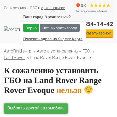
Cеть сервисов ГБО в
Архангельске
Ваш город Архангельск?
Комплекты ГБО на иномарки:
+7 (911) 554-14-42
BMW
Ford
Geely
HAVAL
Hyundai
Infiniti
KIA
Верно
Нет, выбрать город
Lexus
Mazda
Mercedes
Mitsubishi
Nissan
Заказать звонок
Renault
Skoda
Toyota
Volkswagen
Показать адрес на Яндекс.Карте
АвтоГазЦентр
Авто с установленным ГБО
Land Rover
Land Rover Range Rover Evoque
К сожалению установить
ГБО на Land Rover Range
Rover Evoque
нельзя
О автосервисе
Отзывы клиентов
Выбрать другой автомобиль
Установка ГБО за 6 часов