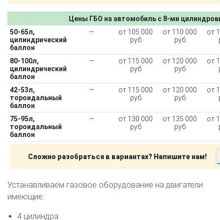
Цены ГБО на автомобиль с 8-ми цилиндро
50-65л,
—
от 105 000
от 110 000
от 
цилиндрический
руб
руб
баллон
80-100л,
—
от 115 000
от 120 000
от 
цилиндрический
руб
руб
баллон
42-53л,
—
от 115 000
от 120 000
от 
тороидальный
руб
руб
баллон
75-95л,
—
от 130 000
от 135 000
от 
тороидальный
руб
руб
баллон
Сложно разобраться в вариантах? Напишите нам!
Устанавливаем газовое оборудование на двигатели
имеющие:
4 цилиндра