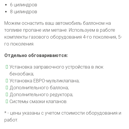
6 цилиндров
8 цилиндров
Можем оснастить ваш автомобиль баллоном на
топливе пропане или метане. Используем в работе
комплекты газового оборудования 4-го поколения, 5-
го поколения.
Отдельно обговариваются:
Установка заправочного устройства в люк
бензобака;
Установка ЕВРО-мультиклапана;
О автосервисе
Отзывы клиентов
Дополнительного баллона;
Дополнительного редуктора;
Установка ГБО за 6 часов
Системы смазки клапанов.
2-го поколения
4-го поколения
5-го поколения
* - цены указаны с учетом стоимости оборудования и
BRC
OMVL
LOVATO
KME
Digitronic
работ.