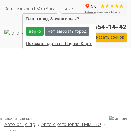
Cеть сервисов ГБО в
Архангельске
Ваш город Архангельск?
+7 (911) 554-14-42
Верно
Нет, выбрать город
Заказать звонок
Показать адрес на Яндекс.Карте
Комплекты ГБО на иномарки:
BMW
Ford
Geely
HAVAL
Hyundai
Infiniti
KIA
Lexus
Mazda
Mercedes
Mitsubishi
Nissan
АвтоГазЦентр
Авто с установленным ГБО
Renault
Skoda
Toyota
Volkswagen