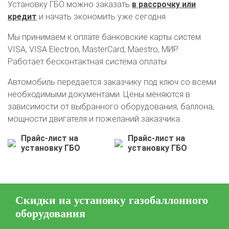
Установку ГБО можно заказать
в рассрочку или
Цена на установку ГБО
кредит
и начать экономить уже сегодня.
Калькулятор выгоды ГБО
Калькулятор топлива
Мы принимаем к оплате банковские карты систем
Техобслуживание ГБО
VISA, VISA Electron, MasterCard, Maestro, МИР.
Работает бесконтактная система оплаты
Полная диагностика ГБО
Чистка и регулировка форсунок
Замена датчика давления
Замена баллона
Автомобиль передается заказчику под ключ со всеми
необходимыми документами. Цены меняются в
Установка редуктора
зависимости от выбранного оборудования, баллона,
Регистрация ГБО в ГИБДД
мощности двигателя и пожеланий заказчика.
Штрафы в 2026 году
Документы для регистрации
Прайс-лист на
Прайс-лист на
установку ГБО
установку ГБО
Свидетельство на ГБО
Скидки на установку газобаллонного
оборудования