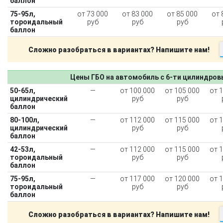
баллон
75-95л,
от 73 000
от 83 000
от 85 000
от 
тороидальный
руб
руб
руб
баллон
Сложно разобраться в вариантах? Напишите нам!
Цены ГБО на автомобиль с 6-ти цилиндро
50-65л,
—
от 100 000
от 105 000
от 
цилиндрический
руб
руб
баллон
80-100л,
—
от 112 000
от 115 000
от 
цилиндрический
руб
руб
баллон
42-53л,
—
от 112 000
от 115 000
от 
тороидальный
руб
руб
баллон
75-95л,
—
от 117 000
от 120 000
от 
тороидальный
руб
руб
баллон
Сложно разобраться в вариантах? Напишите нам!