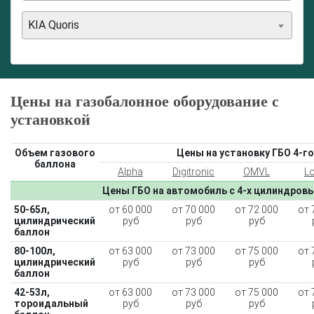
KIA Quoris
Цены на газобалонное оборудование с
установкой
Объем газового
Цены на установку ГБО 4-го
баллона
Alpha
Digitronic
OMVL
L
Цены ГБО на автомобиль с 4-х цилиндров
50-65л,
от 60 000
от 70 000
от 72 000
от 
цилиндрический
руб
руб
руб
баллон
80-100л,
от 63 000
от 73 000
от 75 000
от 
цилиндрический
руб
руб
руб
баллон
42-53л,
от 63 000
от 73 000
от 75 000
от 
тороидальный
руб
руб
руб