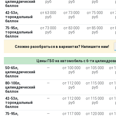
цилиндрический
руб
руб
руб
баллон
42-53л,
от 63 000
от 73 000
от 75 000
от 
тороидальный
руб
руб
руб
баллон
75-95л,
от 73 000
от 83 000
от 85 000
от 
тороидальный
руб
руб
руб
баллон
Сложно разобраться в вариантах? Напишите нам!
Цены ГБО на автомобиль с 6-ти цилиндро
50-65л,
—
от 100 000
от 105 000
от 
цилиндрический
руб
руб
баллон
80-100л,
—
от 112 000
от 115 000
от 
цилиндрический
руб
руб
баллон
42-53л,
—
от 112 000
от 115 000
от 
тороидальный
руб
руб
баллон
75-95л,
—
от 117 000
от 120 000
от 