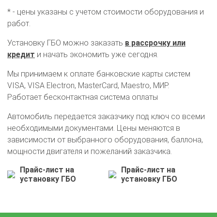
* - цены указаны с учетом стоимости оборудования и
работ.
Установку ГБО можно заказать
в рассрочку или
О автосервисе
Отзывы клиентов
кредит
и начать экономить уже сегодня.
Мы принимаем к оплате банковские карты систем
Установка ГБО за 6 часов
VISA, VISA Electron, MasterCard, Maestro, МИР.
Работает бесконтактная система оплаты
2-го поколения
4-го поколения
5-го поколения
BRC
OMVL
LOVATO
KME
Digitronic
Автомобиль передается заказчику под ключ со всеми
необходимыми документами. Цены меняются в
Цена на установку ГБО
зависимости от выбранного оборудования, баллона,
мощности двигателя и пожеланий заказчика.
Калькулятор выгоды ГБО
Калькулятор топлива
Прайс-лист на
Прайс-лист на
Техобслуживание ГБО
установку ГБО
установку ГБО
Полная диагностика ГБО
Чистка и регулировка форсунок
Замена датчика давления
Замена баллона