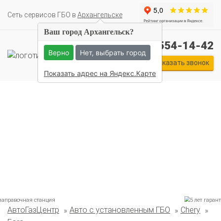
Cеть сервисов ГБО в
Архангельске
Ваш город Архангельск?
+7 (911) 554-14-42
Верно
Нет, выбрать город
Заказать звонок
Показать адрес на Яндекс.Карте
Комплекты ГБО на иномарки:
BMW
Ford
Geely
HAVAL
Hyundai
Infiniti
KIA
АвтоГазЦентр
Авто с установленным ГБО
Chery
Lexus
Mazda
Mercedes
Mitsubishi
Nissan