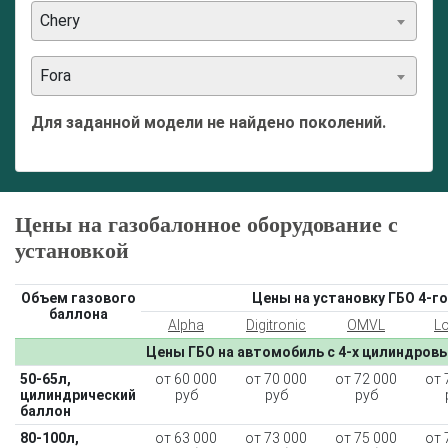
Chery
Fora
Для заданной модели не найдено поколений.
Цены на газобалонное оборудование с
установкой
Объем газового
Цены на установку ГБО 4-го
баллона
Alpha
Digitronic
OMVL
L
Цены ГБО на автомобиль с 4-х цилиндров
50-65л,
от 60 000
от 70 000
от 72 000
от 
цилиндрический
руб
руб
руб
баллон
80-100л,
от 63 000
от 73 000
от 75 000
от 