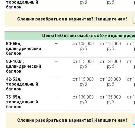
тороидальный
руб
руб
баллон
Сложно разобраться в вариантах? Напишите нам!
Цены ГБО на автомобиль с 8-ми цилиндро
50-65л,
—
от 105 000
от 110 000
от 
цилиндрический
руб
руб
баллон
80-100л,
—
от 115 000
от 120 000
от 
цилиндрический
руб
руб
баллон
42-53л,
—
от 115 000
от 120 000
от 
тороидальный
руб
руб
баллон
75-95л,
—
от 130 000
от 135 000
от 
тороидальный
руб
руб
баллон
Сложно разобраться в вариантах? Напишите нам!