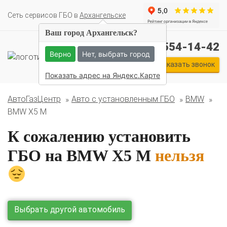
Cеть сервисов ГБО в
Архангельске
Ваш город Архангельск?
Комплекты ГБО на иномарки:
+7 (911) 554-14-42
BMW
Ford
Geely
HAVAL
Hyundai
Infiniti
KIA
Верно
Нет, выбрать город
Lexus
Mazda
Mercedes
Mitsubishi
Nissan
Заказать звонок
Renault
Skoda
Toyota
Volkswagen
Показать адрес на Яндекс.Карте
АвтоГазЦентр
Авто с установленным ГБО
BMW
BMW X5 M
К сожалению установить
ГБО на BMW X5 M
нельзя
О автосервисе
Отзывы клиентов
Выбрать другой автомобиль
Установка ГБО за 6 часов