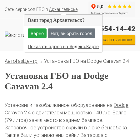
Cеть сервисов ГБО в
Архангельске
Ваш город Архангельск?
Комплекты ГБО на иномарки:
+7 (911) 554-14-42
BMW
Ford
Geely
HAVAL
Hyundai
Infiniti
KIA
Верно
Нет, выбрать город
Lexus
Mazda
Mercedes
Mitsubishi
Nissan
Заказать звонок
Renault
Skoda
Toyota
Volkswagen
Показать адрес на Яндекс.Карте
АвтоГазЦентр
Установка ГБО на Dodge Caravan 2.4
Установка ГБО на Dodge
Caravan 2.4
Установили газобаллонное оборудование на
Dodge
Caravan 2.4
с двигателем мощностью 140 л/с. Баллон
(79 литра) занял место в заднем бампере.
Заправочное устройство скрыли в люке бензобака.
Также были установлены рейки Barracuda с