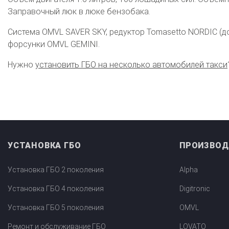
Установка ГБО за 6 часов
Заправочный люк в люке бензобака.
2-го поколения
4-го поколения
5-го поколения
Система OMVL SAVER SKY, редуктор Tomasetto NORDIC (д
BRC
OMVL
LOVATO
KME
Digitronic
форсунки OMVL GEMINI.
Нужно
установить ГБО на несколько автомобилей такси
Цена на установку ГБО
Калькулятор выгоды ГБО
Калькулятор топлива
Техобслуживание ГБО
Полная диагностика ГБО
Чистка и регулировка форсунок
Замена датчика давления
Замена баллона
Установка реду
УСТАНОВКА ГБО
ПРОИЗВОД
Регистрация ГБО в ГИБДД
Установка ГБО 2 поколения
Alpha
Штрафы в 2026 году
Документы для регистрации
Установка ГБО 4 поколения
Digitronic
Свидетельство на ГБО
Установка ГБО 5 поколения
OMVL
Ремонт и обслуживание ГБО
LOVATO