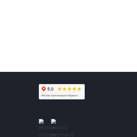
+7 (911) 554-14-42
info@avto-gaz.com
Whatsapp
— ваш консультант Николай