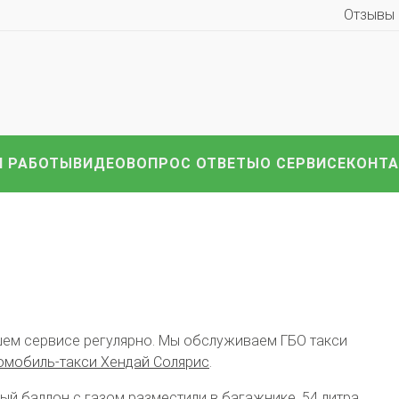
Отзывы
иномарки:
Компл
HAVAL
Hyundai
Infiniti
KIA
Lexus
Mazda
ВАЗ
i
Nissan
Renault
Skoda
Toyota
Volkswagen
други
 РАБОТЫ
ВИДЕО
ВОПРОС ОТВЕТЫ
О СЕРВИСЕ
КОНТ
ем сервисе регулярно. Мы обслуживаем ГБО такси
томобиль-такси Хендай Солярис
.
ый баллон с газом разместили в багажнике, 54 литра.