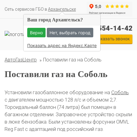
Cеть сервисов ГБО в
Архангельске
Ваш город Архангельск?
Комплекты ГБО на иномарки:
+7 (911) 554-14-42
BMW
Ford
Geely
HAVAL
Hyundai
Infiniti
KIA
Верно
Нет, выбрать город
Lexus
Mazda
Mercedes
Mitsubishi
Nissan
Заказать звонок
Renault
Skoda
Toyota
Volkswagen
Показать адрес на Яндекс.Карте
АвтоГазЦентр
Поставили газ на Соболь
Поставили газ на Соболь
Установили газобаллонное оборудование на
Соболь
с двигателем мощностью 128 л/с и объемом 2,7.
Тороидальный баллон (74 литра) был помещен в
багажном отделении. Заправочное устройство скрыли
в люке бензобака. Были установлены форсунки OMVL
Reg Fast с адаптацией под российский газ.
О автосервисе
Отзывы клиентов